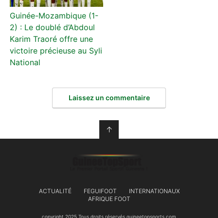
Guinée-Mozambique (1-
2) : Le doublé d’Abdoul
Karim Traoré offre une
victoire précieuse au Syli
National
Laissez un commentaire
↑
ACTUALITÉ
FEGUIFOOT
INTERNATIONAUX
AFRIQUE FOOT
copyright 2025 Tous droits réservés guineetopsports.com