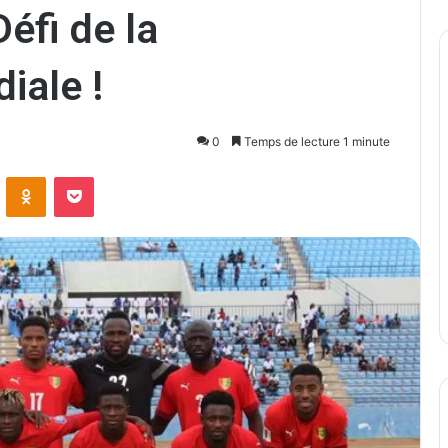
éfi de la
iale !
0
Temps de lecture 1 minute
ontakte
Odnoklassniki
Pocket