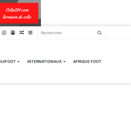
k
er
YouTube
Instagram
Connexion
Article
Sidebar
Rechercher
Aléatoire
(barre
latérale)
GUIFOOT
INTERNATIONAUX
AFRIQUE FOOT