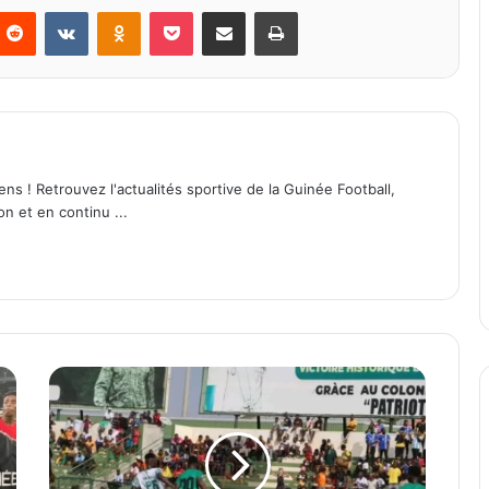
Reddit
VKontakte
Odnoklassniki
Pocket
Partager par email
Imprimer
ens ! Retrouvez l'actualités sportive de la Guinée Football,
on et en continu ...