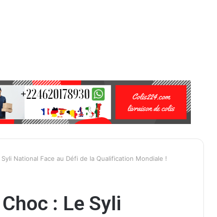
Syli National Face au Défi de la Qualification Mondiale !
Choc : Le Syli