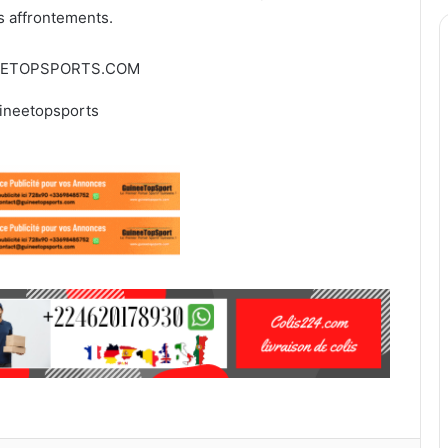
s affrontements.
EETOPSPORTS.COM
ineetopsports