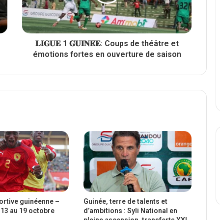
𝐋𝐈𝐆𝐔𝐄 1 𝐆𝐔𝐈𝐍𝐄́𝐄: Coups de théâtre et
émotions fortes en ouverture de saison
portive guinéenne –
Guinée, terre de talents et
13 au 19 octobre
d’ambitions : Syli National en
pleine ascension, transferts XXL