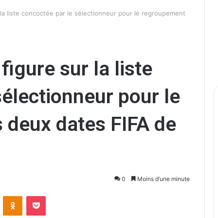
a liste concoctée par le sélectionneur pour le regroupement
gure sur la liste
sélectionneur pour le
 deux dates FIFA de
.
0
Moins d’une minute
ontakte
Odnoklassniki
Pocket