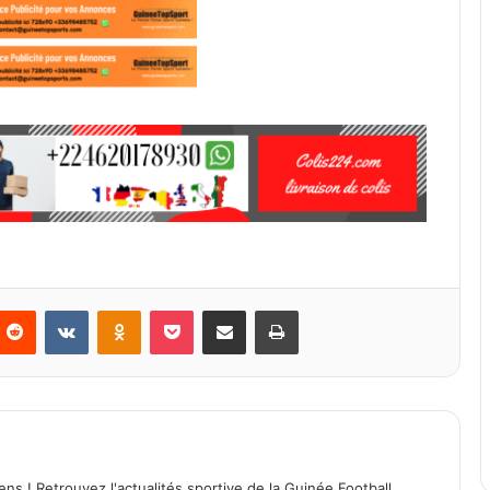
Reddit
VKontakte
Odnoklassniki
Pocket
Partager par email
Imprimer
ens ! Retrouvez l'actualités sportive de la Guinée Football,