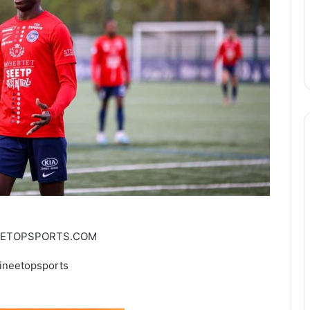
EETOPSPORTS.COM
ineetopsports