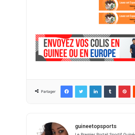
Facebook
Twitter
Linkedin
Tumblr
Pinterest
Partager
guineetopsports
Le Premier Portail Sportif Guiné