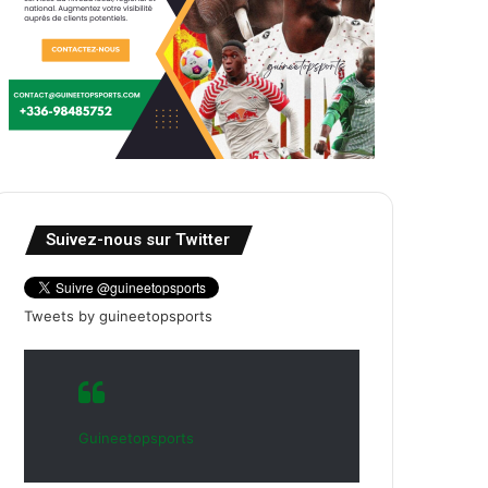
Suivez-nous sur Twitter
Tweets by guineetopsports
Guineetopsports