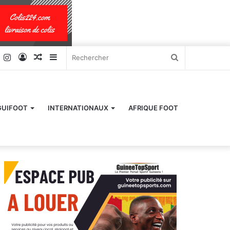
k
er
YouTube
Instagram
Connexion
Article
Sidebar
Rechercher
Aléatoire
(barre
latérale)
GUIFOOT
INTERNATIONAUX
AFRIQUE FOOT