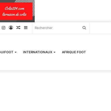
k
er
YouTube
Instagram
Connexion
Article
Sidebar
Rechercher
Aléatoire
(barre
latérale)
GUIFOOT
INTERNATIONAUX
AFRIQUE FOOT