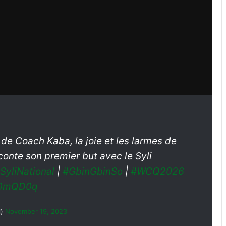
s de Coach Kaba, la joie et les larmes de
 raconte son premier but avec le Syli
SyliNational
|
#GbinGbinSo
|
#WCQ2026
m0mQD0q
l)
November 19, 2023