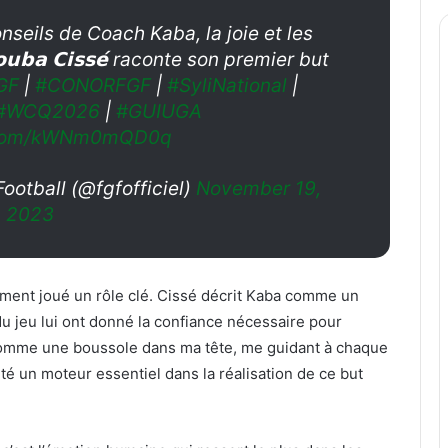
onseils de Coach Kaba, la joie et les
𝗯𝗮 𝗖𝗶𝘀𝘀𝗲́ raconte son premier but
GF
|
#CONORFGF
|
#SyliNational
|
#WCQ2026
|
#GUIUGA
r.com/kWNm0mQD0q
ootball (@fgfofficiel)
November 19,
2023
ment joué un rôle clé. Cissé décrit Kaba comme un
du jeu lui ont donné la confiance nécessaire pour
 comme une boussole dans ma tête, me guidant à chaque
é un moteur essentiel dans la réalisation de ce but