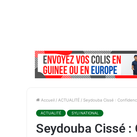
Accueil
/
ACTUALITÉ
/
Seydouba Cissé : Confidenc
ACTUALITÉ
SYLI NATIONAL
Seydouba Cissé :