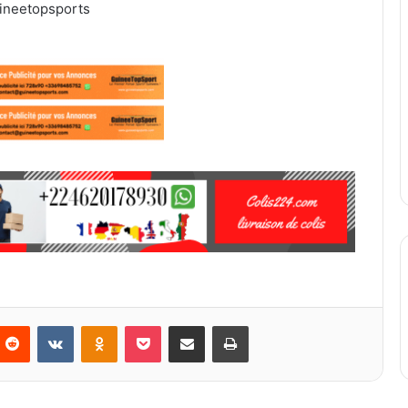
ineetopsports
Reddit
VKontakte
Odnoklassniki
Pocket
Partager par email
Imprimer