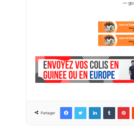
— gu
Facebook
Twitter
Linkedin
Tumblr
Pinterest
Partager