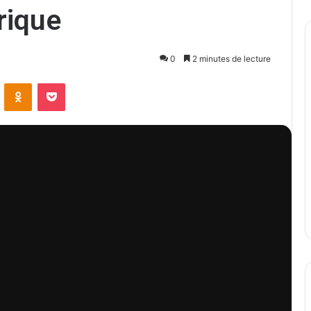
rique
0
2 minutes de lecture
ontakte
Odnoklassniki
Pocket