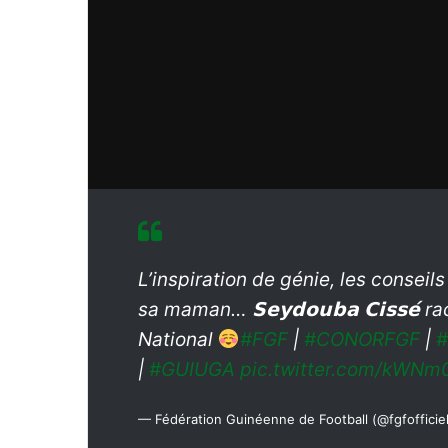
l
L’inspiration de génie, les conseil
sa maman… 𝗦𝗲𝘆𝗱𝗼𝘂𝗯𝗮 𝗖𝗶𝘀𝘀𝗲́
National
#FGF
|
#CONORFGF
|
#
|
#GUIUGA
pic.twitter.com/kWN
— Fédération Guinéenne de Football (@fgfofficie