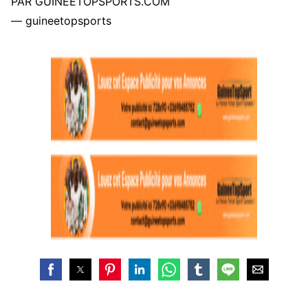
PAR GUINEETOPSPORTS.COM
— guineetopsports