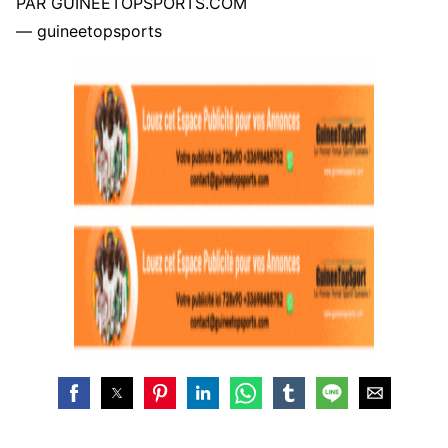
PAR GUINEETOPSPORTS.COM
— guineetopsports