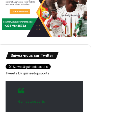
Suivez-nous sur Twitter
Tweets by guineetopsports
Guineetopsports