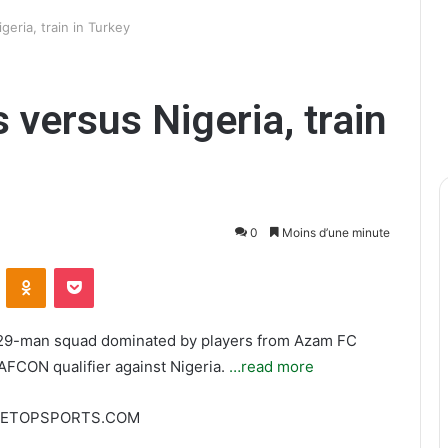
geria, train in Turkey
 versus Nigeria, train
0
Moins d’une minute
ontakte
Odnoklassniki
Pocket
a 29-man squad dominated by players from Azam FC
 AFCON qualifier against Nigeria.
…read more
EETOPSPORTS.COM