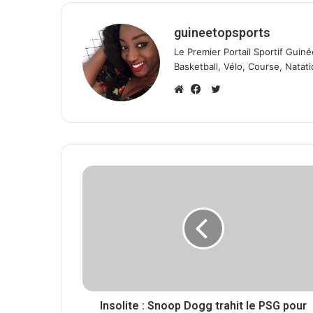
guineetopsports
Le Premier Portail Sportif Guiné
Basketball, Vélo, Course, Natati
T
w
W
F
i
e
a
t
b
c
t
s
e
e
i
b
r
t
o
e
o
k
Insolite : Snoop Dogg trahit le PSG pour