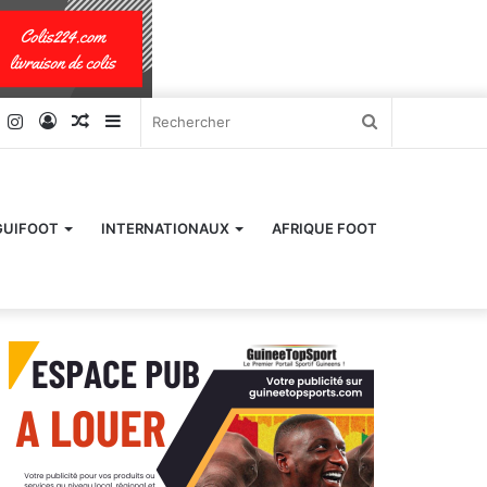
k
er
YouTube
Instagram
Connexion
Article
Sidebar
Rechercher
Aléatoire
(barre
latérale)
GUIFOOT
INTERNATIONAUX
AFRIQUE FOOT