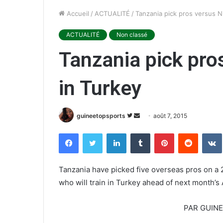
Accueil
/
ACTUALITÉ
/
Tanzania pick pros versus Ni
ACTUALITÉ
Non classé
Tanzania pick pros
in Turkey
guineetopsports
S
E
août 7, 2015
u
n
Facebook
Twitter
Linkedin
Tumblr
Pinterest
Reddit
VK
i
v
v
o
r
y
Tanzania have picked five overseas pros on 
e
e
who will train in Turkey ahead of next month’s
s
r
u
u
PAR GUIN
r
n