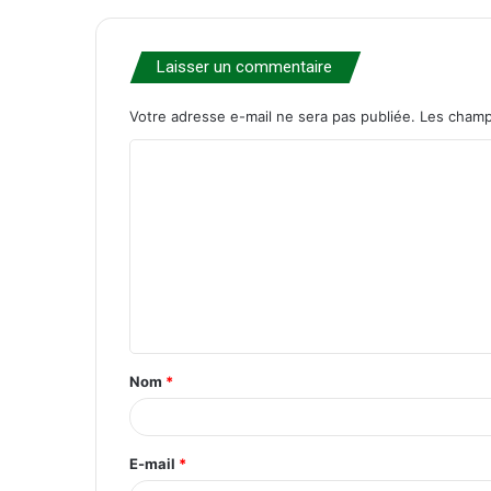
Laisser un commentaire
Votre adresse e-mail ne sera pas publiée.
Les champ
C
o
m
m
e
n
t
Nom
*
a
i
r
E-mail
*
e