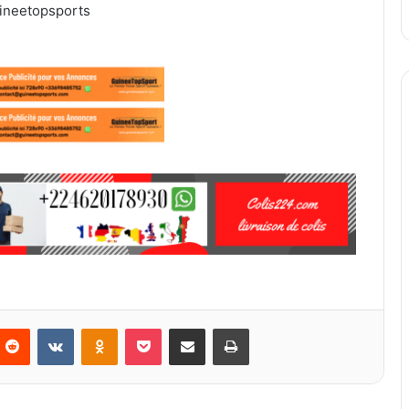
ineetopsports
Reddit
VKontakte
Odnoklassniki
Pocket
Partager par email
Imprimer