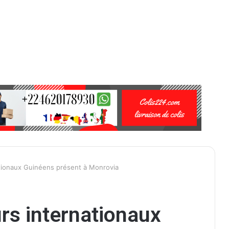
ationaux Guinéens présent à Monrovia
urs internationaux