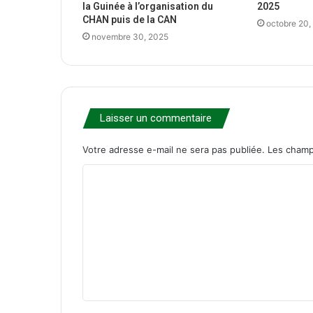
la Guinée à l’organisation du
2025
CHAN puis de la CAN
octobre 20,
novembre 30, 2025
Laisser un commentaire
Votre adresse e-mail ne sera pas publiée.
Les champ
C
o
m
m
e
n
t