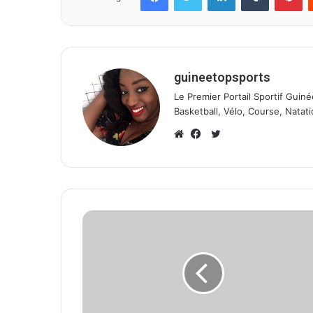
guineetopsports
Le Premier Portail Sportif Guiné
Basketball, Vélo, Course, Natati
T
w
W
F
i
e
a
t
b
c
t
s
e
e
i
b
r
t
o
e
o
k