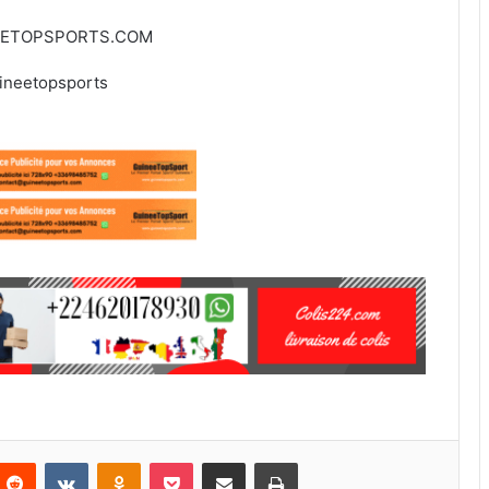
EETOPSPORTS.COM
ineetopsports
Reddit
VKontakte
Odnoklassniki
Pocket
Partager par email
Imprimer