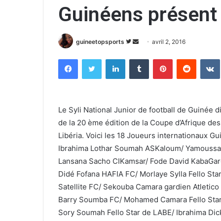
Guinéens présent
guineetopsports
S
E
avril 2, 2016
u
n
Facebook
Twitter
Linkedin
Tumblr
Pinterest
Reddit
VK
i
v
v
o
r
y
e
e
Le Syli National Junior de football de Guinée 
s
r
de la 20 ème édition de la Coupe d’Afrique des
u
u
Libéria. Voici les 18 Joueurs internationaux G
r
n
Ibrahima Lothar Soumah ASKaloum/ Yamoussa C
T
c
w
o
Lansana Sacho CIKamsar/ Fode David KabaGar
i
u
Didé Fofana HAFIA FC/ Morlaye Sylla Fello Star
t
r
Satellite FC/ Sekouba Camara gardien Atleti
t
r
Barry Soumba FC/ Mohamed Camara Fello Star
e
i
Sory Soumah Fello Star de LABE/ Ibrahima Di
r
e