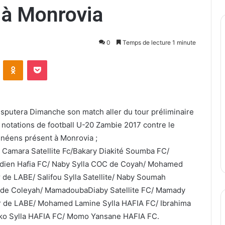
 à Monrovia
0
Temps de lecture 1 minute
ontakte
Odnoklassniki
Pocket
disputera Dimanche son match aller du tour préliminaire
 notations de football U-20 Zambie 2017 contre le
uinéens présent à Monrovia ;
amara Satellite Fc/Bakary Diakité Soumba FC/
dien Hafia FC/ Naby Sylla COC de Coyah/ Mohamed
 de LABE/ Salifou Sylla Satellite/ Naby Soumah
co de Coleyah/ MamadoubaDiaby Satellite FC/ Mamady
 de LABE/ Mohamed Lamine Sylla HAFIA FC/ Ibrahima
cko Sylla HAFIA FC/ Momo Yansane HAFIA FC.