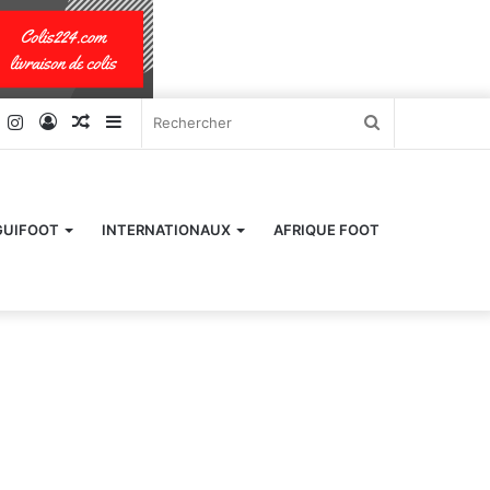
k
er
YouTube
Instagram
Connexion
Article
Sidebar
Rechercher
Aléatoire
(barre
latérale)
GUIFOOT
INTERNATIONAUX
AFRIQUE FOOT