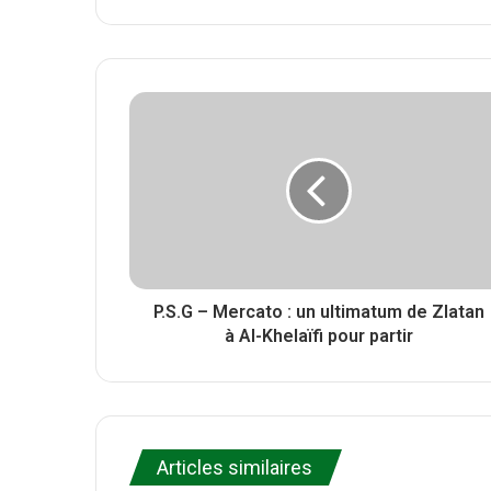
i
e
a
t
b
c
t
s
e
e
i
b
r
t
o
e
o
k
P.S.G – Mercato : un ultimatum de Zlatan
à Al-Khelaïfi pour partir
Articles similaires