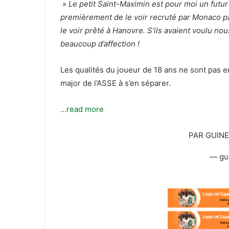
t
r
»
Le petit Saint-Maximin est pour moi un futur
e
i
premièrement de le voir recruté par Monaco p
r
e
le voir prêté à Hanovre. S’ils avaient voulu nous
l
beaucoup d’affection !
Les qualités du joueur de 18 ans ne sont pas en 
major de l’ASSE à s’en séparer.
…read more
PAR GUIN
— gu