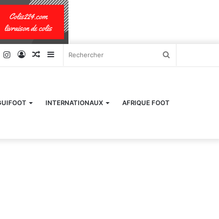
k
er
YouTube
Instagram
Connexion
Article
Sidebar
Rechercher
Aléatoire
(barre
latérale)
GUIFOOT
INTERNATIONAUX
AFRIQUE FOOT