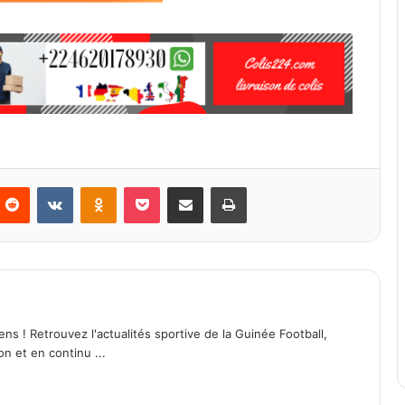
Reddit
VKontakte
Odnoklassniki
Pocket
Partager par email
Imprimer
ens ! Retrouvez l'actualités sportive de la Guinée Football,
on et en continu ...