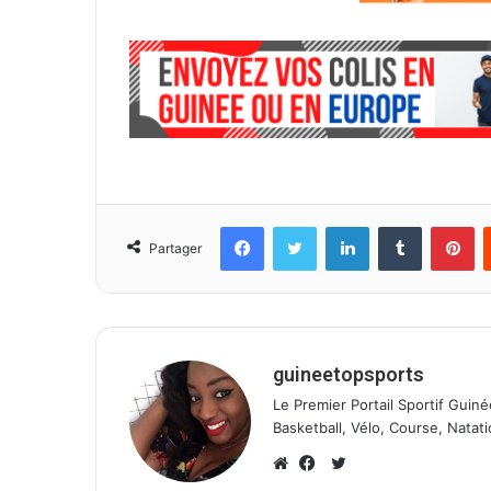
Facebook
Twitter
Linkedin
Tumblr
Pinterest
Partager
guineetopsports
Le Premier Portail Sportif Guiné
Basketball, Vélo, Course, Natati
T
w
W
F