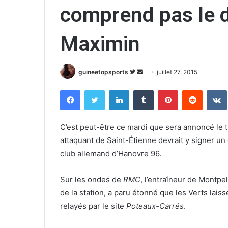
comprend pas le d
Maximin
guineetopsports
S
E
juillet 27, 2015
u
n
Facebook
Twitter
Linkedin
Tumblr
Pinterest
Reddit
VK
i
v
v
o
r
y
C’est peut-être ce mardi que sera annoncé le t
e
e
attaquant de Saint-Étienne devrait y signer un 
s
r
club allemand d’Hanovre 96.
u
u
r
n
Sur les ondes de
RMC
, l’entraîneur de Montpe
T
c
de la station, a paru étonné que les Verts laiss
w
o
relayés par le site
Poteaux-Carrés
.
i
u
t
r