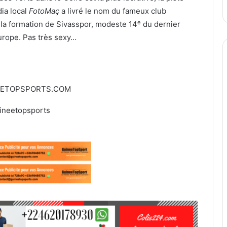
dia local
FotoMaç
a livré le nom du fameux club
e
e la formation de Sivasspor, modeste 14
du dernier
urope. Pas très sexy…
EETOPSPORTS.COM
ineetopsports