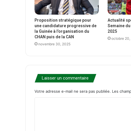
Proposition stratégique pour
Actualité s
une candidature progressive de
Semaine du 
la Guinée à l’organisation du
2025
CHAN puis de la CAN
octobre 20,
novembre 30, 2025
Laisser un commentaire
Votre adresse e-mail ne sera pas publiée.
Les champ
C
o
m
m