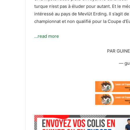
T
c
turque n’est pas à éluder pour autant. Et le mé
w
o
intéressé au pays de Mevlüt Erding. Il s’agit d
i
u
championnat et non qualifié pour la Coupe d’E
t
r
t
r
e
i
…read more
r
e
l
PAR GUIN
— gu