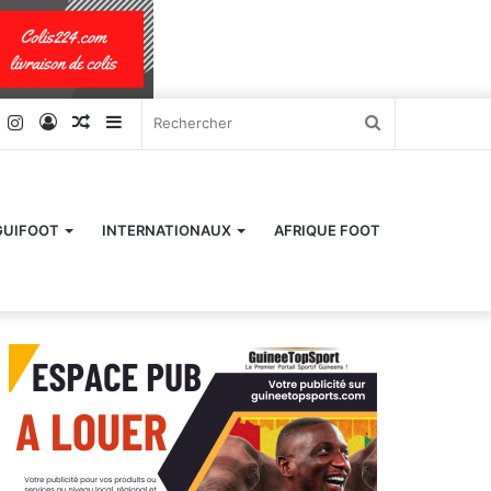
k
er
YouTube
Instagram
Connexion
Article
Sidebar
Rechercher
Aléatoire
(barre
latérale)
GUIFOOT
INTERNATIONAUX
AFRIQUE FOOT