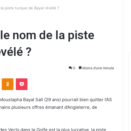
la piste turque de Bayal révélé ?
le nom de la piste
vélé ?
0
Moins d’une minute
ontakte
Odnoklassniki
Pocket
oustapha Bayal Sall (29 ans) pourrait bien quitter l’AS
mains plusieurs offres émanant d’Angleterre, de
s Verts dans le Golfe est la plus lucrative, la piste