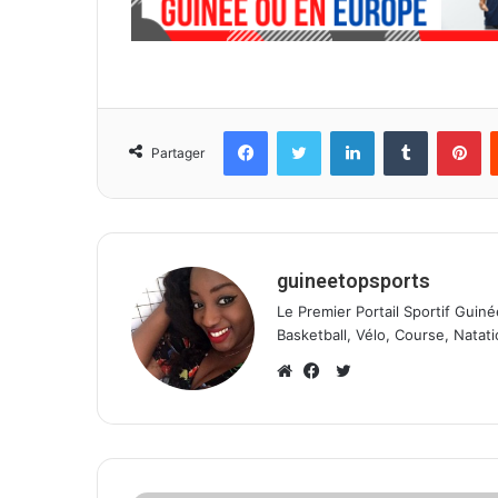
Facebook
Twitter
Linkedin
Tumblr
Pinterest
Partager
guineetopsports
Le Premier Portail Sportif Guiné
Basketball, Vélo, Course, Natati
T
w
W
F
i
e
a
t
b
c
t
s
e