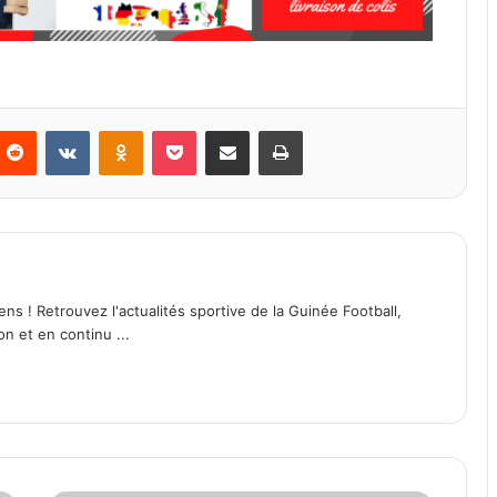
Reddit
VKontakte
Odnoklassniki
Pocket
Partager par email
Imprimer
ens ! Retrouvez l'actualités sportive de la Guinée Football,
on et en continu ...