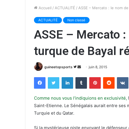
Accueil
/
ACTUALITÉ
/
ASSE – Mercato : le nom de 
ACTUALITÉ
Non classé
ASSE – Mercato : 
turque de Bayal ré
guineetopsports
S
E
juin 8, 2015
u
n
Facebook
Twitter
Linkedin
Tumblr
Pinterest
Reddit
VK
i
v
v
o
r
y
Comme nous vous l’indiquions en exclusivité,
M
e
e
Saint-Etienne. Le Sénégalais aurait entre ses 
s
r
Turquie et du Qatar.
u
u
r
n
Si la mystérieuse piste envoyant le défenseur de