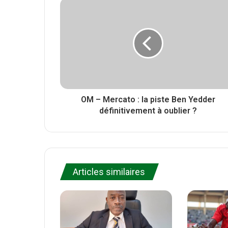
e
i
b
r
t
o
e
o
k
OM – Mercato : la piste Ben Yedder
définitivement à oublier ?
Articles similaires