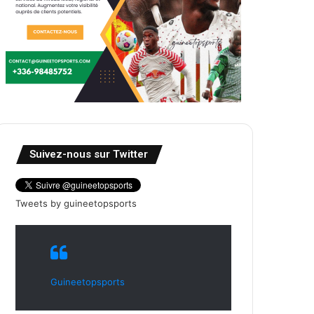
Suivez-nous sur Twitter
Tweets by guineetopsports
Guineetopsports