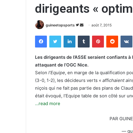
dirigeants « optim
guineetopsports
S
E
août 7, 2015
u
n
Facebook
Twitter
Linkedin
Tumblr
Pinterest
Reddit
VK
i
v
v
o
r
y
Les dirigeants de l’ASSE seraient confiants à 
e
e
attaquant de l’OGC Nice.
s
r
Selon
l’Equipe
, en marge de la qualification 
u
u
(3-0, 1-2), les décideurs verts «
affichaient ai
r
n
niçois qui ne fait pas partie des plans de Clau
T
c
était évoqué, l’Equipe table de son côté sur u
w
o
…read more
i
u
t
r
t
r
PAR GUIN
e
i
— gu
r
e