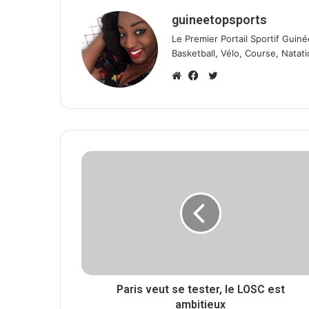
guineetopsports
Le Premier Portail Sportif Guiné
Basketball, Vélo, Course, Natati
T
w
W
F
i
e
a
t
b
c
t
s
e
e
i
b
r
t
o
e
o
k
Paris veut se tester, le LOSC est
ambitieux