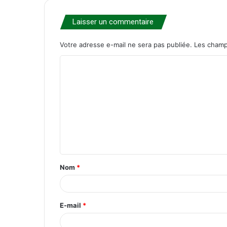
Laisser un commentaire
Votre adresse e-mail ne sera pas publiée.
Les champ
C
o
m
m
e
n
t
Nom
*
a
i
r
E-mail
*
e