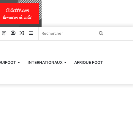
k
er
YouTube
Instagram
Connexion
Article
Sidebar
Rechercher
Aléatoire
(barre
latérale)
GUIFOOT
INTERNATIONAUX
AFRIQUE FOOT