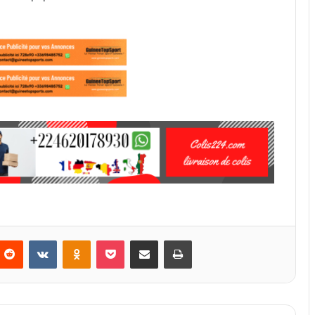
Reddit
VKontakte
Odnoklassniki
Pocket
Partager par email
Imprimer