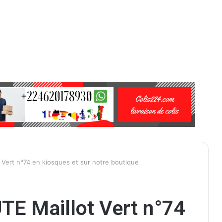
ert n°74 en kiosques et sur notre boutique
E Maillot Vert n°74