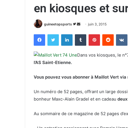
en kiosques et su
guineetopsports
S
E
juin 3, 2015
u
n
Facebook
Twitter
Linkedin
Tumblr
Pinterest
Reddit
VK
i
v
v
o
r
y
Dans vos kiosques, le n
e
e
l’AS Saint-Etienne.
s
r
u
u
Vous pouvez vous abonner à Maillot Vert via 
r
n
T
c
Un numéro de 52 pages, offrant un large dossi
w
o
bonheur Maxc-Alain Gradel et en cadeau
deux
i
u
t
r
Au sommaire de ce magazine de 52 pages d’ex
t
r
e
i
r
e