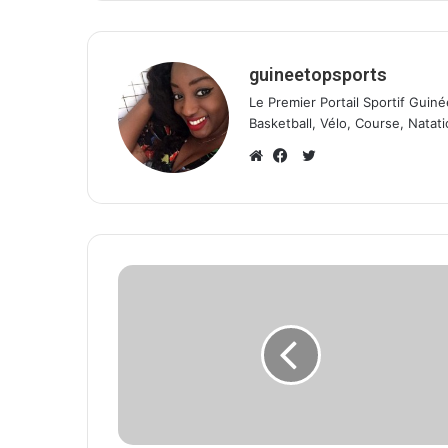
guineetopsports
Le Premier Portail Sportif Guiné
Basketball, Vélo, Course, Natati
T
w
W
F
i
e
a
t
b
c
t
s
e
e
i
b
r
t
o
e
o
k