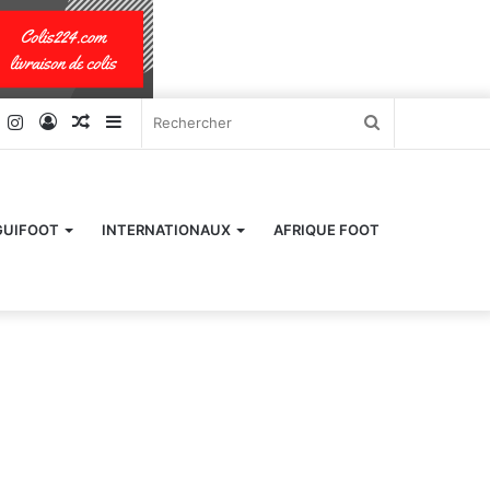
k
er
YouTube
Instagram
Connexion
Article
Sidebar
Rechercher
Aléatoire
(barre
latérale)
GUIFOOT
INTERNATIONAUX
AFRIQUE FOOT