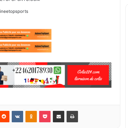
ineetopsports
Reddit
VKontakte
Odnoklassniki
Pocket
Partager par email
Imprimer