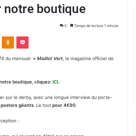
r notre boutique
0
Temps de lecture 1 minute
ontakte
Odnoklassniki
Pocket
°74 du mensuel
» Maillot Vert
,
le magazine officiel de
notre boutique, cliquez:
ICI
.
er sur le derby, avec une longue interview du porte-
 posters géants
. Le tout
pour 4€90
.
ception :