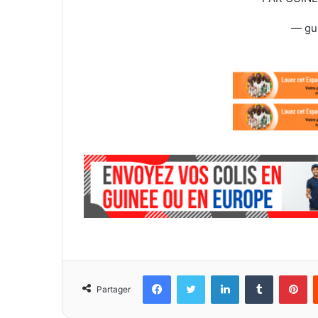
— gu
Facebook
Twitter
Linkedin
Tumblr
Pinterest
Partager