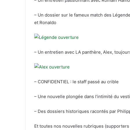
– Un entretien passionnant avec Romain Hamoum
l
– Un dossier sur le fameux match des Légende
et Ronaldo
– Un entretien avec LA panthère, Alex, toujou
– CONFIDENTIEL : le staff passé au crible
– Une nouvelle plongée dans l’intimité du vest
– Des dossiers historiques racontés par Phili
Et toutes nos nouvelles rubriques (supporters 