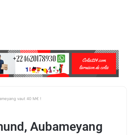
ameyang vaut 40 M€ !
tmund, Aubameyang