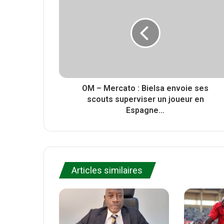
r
t
o
e
o
k
OM – Mercato : Bielsa envoie ses
scouts superviser un joueur en
Espagne…
Articles similaires