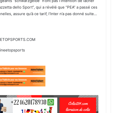
geants “schwarzgelbe” n’ont pas l’intention de lâcher
azzetta dello Sport”, qui a révélé que “PEA” a passé ces
lles, assure qu’à ce tarif, l’Inter n’a pas donné suite…
EETOPSPORTS.COM
ineetopsports