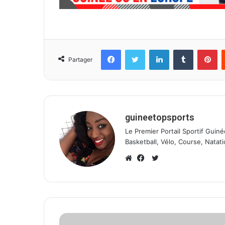
Facebook
Twitter
Linkedin
Tumblr
Pinterest
Partager
guineetopsports
Le Premier Portail Sportif Guiné
Basketball, Vélo, Course, Natati
T
w
W
F
i
e
a
t
b
c
t
s
e
e
i
b