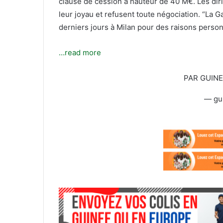
clause de cession à hauteur de 40 M€. Les diri
l
leur joyau et refusent toute négociation. “La G
derniers jours à Milan pour des raisons personne
…read more
PAR GUIN
— gu