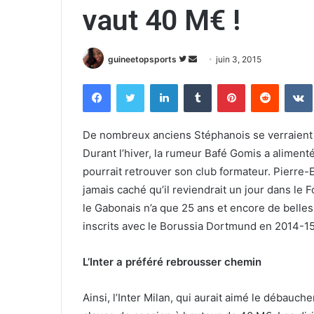
vaut 40 M€ !
guineetopsports
S
E
juin 3, 2015
u
n
Facebook
Twitter
Linkedin
Tumblr
Pinterest
Reddit
VK
i
v
v
o
r
y
De nombreux anciens Stéphanois se verraient b
e
e
Durant l’hiver, la rumeur Bafé Gomis a alimen
s
r
pourrait retrouver son club formateur. Pierre
u
u
jamais caché qu’il reviendrait un jour dans le Fo
r
n
le Gabonais n’a que 25 ans et encore de belle
T
c
inscrits avec le Borussia Dortmund en 2014-15
w
o
i
u
L’Inter a préféré rebrousser chemin
t
r
t
r
e
i
Ainsi, l’Inter Milan, qui aurait aimé le débauch
r
e