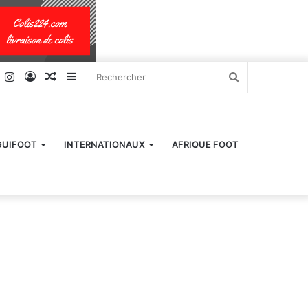
k
er
YouTube
Instagram
Connexion
Article
Sidebar
Rechercher
Aléatoire
(barre
latérale)
GUIFOOT
INTERNATIONAUX
AFRIQUE FOOT