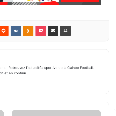
Reddit
VKontakte
Odnoklassniki
Pocket
Partager par email
Imprimer
ens ! Retrouvez l'actualités sportive de la Guinée Football,
on et en continu ...