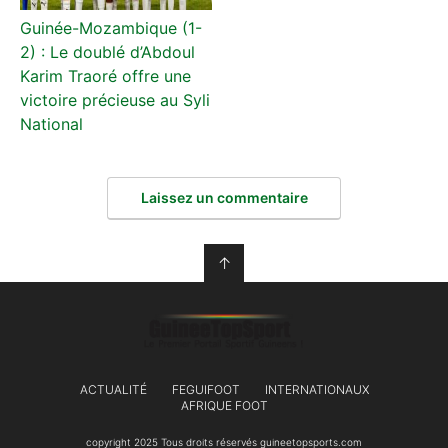
Guinée-Mozambique (1-
2) : Le doublé d’Abdoul
Karim Traoré offre une
victoire précieuse au Syli
National
Laissez un commentaire
↑
ACTUALITÉ
FEGUIFOOT
INTERNATIONAUX
AFRIQUE FOOT
copyright 2025 Tous droits réservés guineetopsports.com