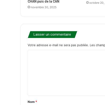
CHAN puis de la CAN
octobre 20,
novembre 30, 2025
Laisser un commentaire
Votre adresse e-mail ne sera pas publiée.
Les champ
C
o
m
m
e
n
t
Nom
*
a