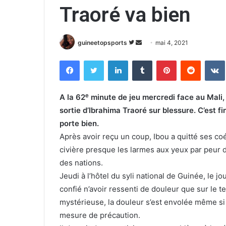
Traoré va bien
guineetopsports
S
E
mai 4, 2021
u
n
Facebook
Twitter
Linkedin
Tumblr
Pinterest
Reddit
VK
i
v
v
o
r
y
e
A la 62
minute de jeu mercredi face au Mali, 
e
e
sortie d’Ibrahima Traoré sur blessure. C’est f
s
r
porte bien.
u
u
Après avoir reçu un coup, Ibou a quitté ses coé
r
n
civière presque les larmes aux yeux par peur 
T
c
des nations.
w
o
Jeudi à l’hôtel du syli national de Guinée, le j
i
u
t
r
confié n’avoir ressenti de douleur que sur le ter
t
r
mystérieuse, la douleur s’est envolée même si 
e
i
mesure de précaution.
r
e