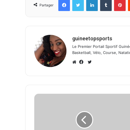
Partager
guineetopsports
Le Premier Portail Sportif Guiné
Basketball, Vélo, Course, Natati
T
w
W
F
i
e
a
t
b
c
t
s
e
e
i
b
r
t
o
e
o
k