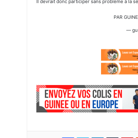
Il devrait donc participer sans problème à la 
l
PAR GUIN
— gu
Facebook
Twitter
Linkedin
Tumblr
Pinterest