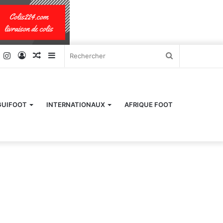
k
er
YouTube
Instagram
Connexion
Article
Sidebar
Rechercher
Aléatoire
(barre
latérale)
GUIFOOT
INTERNATIONAUX
AFRIQUE FOOT