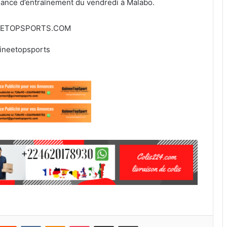
séance d’entraînement du vendredi à Malabo.
EETOPSPORTS.COM
ineetopsports
Reddit
VKontakte
Odnoklassniki
Pocket
Partager par email
Imprimer