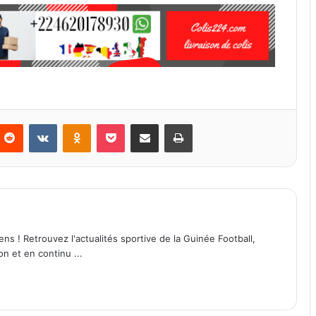
Reddit
VKontakte
Odnoklassniki
Pocket
Partager par email
Imprimer
ens ! Retrouvez l'actualités sportive de la Guinée Football,
on et en continu ...