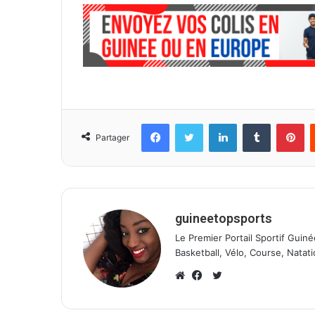
Facebook
Twitter
Linkedin
Tumblr
Pinterest
Partager
guineetopsports
Le Premier Portail Sportif Guiné
Basketball, Vélo, Course, Natati
T
w
W
F
i
e
a