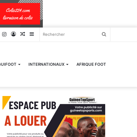
k
er
YouTube
Instagram
Connexion
Article
Sidebar
Rechercher
Aléatoire
(barre
latérale)
GUIFOOT
INTERNATIONAUX
AFRIQUE FOOT