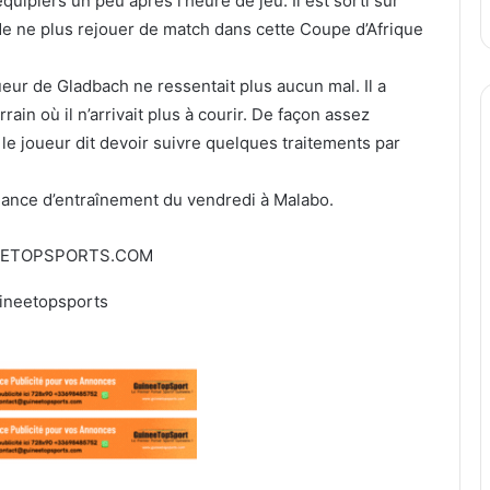
quipiers un peu après l’heure de jeu. Il est sorti sur
de ne plus rejouer de match dans cette Coupe d’Afrique
oueur de Gladbach ne ressentait plus aucun mal. Il a
rain où il n’arrivait plus à courir. De façon assez
le joueur dit devoir suivre quelques traitements par
séance d’entraînement du vendredi à Malabo.
EETOPSPORTS.COM
ineetopsports