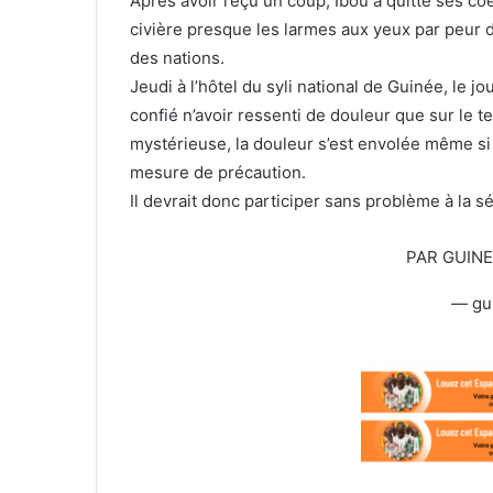
Après avoir reçu un coup, Ibou a quitté ses coé
T
c
w
o
civière presque les larmes aux yeux par peur 
i
u
des nations.
t
r
Jeudi à l’hôtel du syli national de Guinée, le j
t
r
confié n’avoir ressenti de douleur que sur le ter
e
i
mystérieuse, la douleur s’est envolée même si 
r
e
mesure de précaution.
l
Il devrait donc participer sans problème à la 
PAR GUIN
— gu