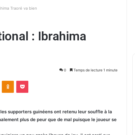
ahima Traoré va bien
ional : Ibrahima
0
Temps de lecture 1 minute
ontakte
Odnoklassniki
Pocket
les supporters guinéens ont retenu leur souffle à la
inalement plus de peur que de mal puisque le joueur se