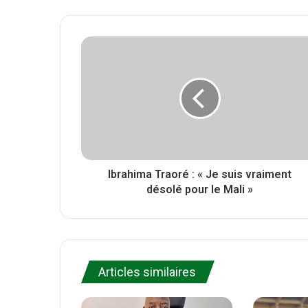
t
b
c
t
s
e
e
i
b
r
t
o
e
o
k
Ibrahima Traoré : « Je suis vraiment
désolé pour le Mali »
Articles similaires