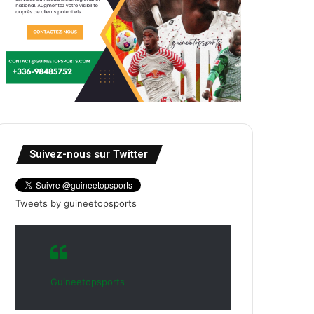
Suivez-nous sur Twitter
Tweets by guineetopsports
Guineetopsports