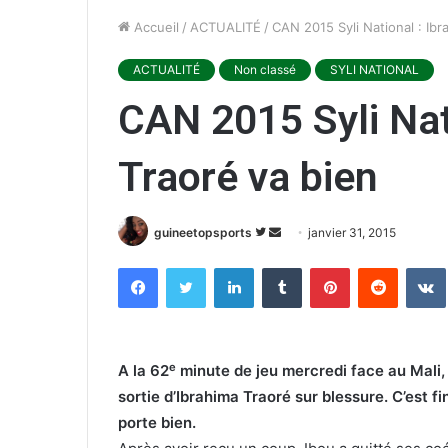
Accueil
/
ACTUALITÉ
/
CAN 2015 Syli National : Ibr
ACTUALITÉ
Non classé
SYLI NATIONAL
CAN 2015 Syli Nat
Traoré va bien
guineetopsports
S
E
janvier 31, 2015
u
n
Facebook
Twitter
Linkedin
Tumblr
Pinterest
Reddit
VK
i
v
v
o
r
y
e
e
e
A la 62
minute de jeu mercredi face au Mali, 
s
r
sortie d’Ibrahima Traoré sur blessure. C’est f
u
u
porte bien.
r
n