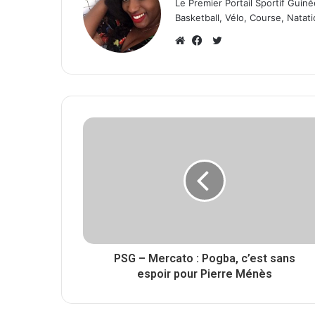
Le Premier Portail Sportif Guiné
Basketball, Vélo, Course, Natati
T
w
W
F
i
e
a
t
b
c
t
s
e
e
i
b
r
t
o
e
o
k
PSG – Mercato : Pogba, c’est sans
espoir pour Pierre Ménès