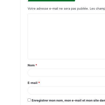
Votre adresse e-mail ne sera pas publiée.
Les champ
C
o
m
m
e
n
t
Nom
*
a
i
r
E-mail
*
e
*
Enregistrer mon nom, mon e-mail et mon site da