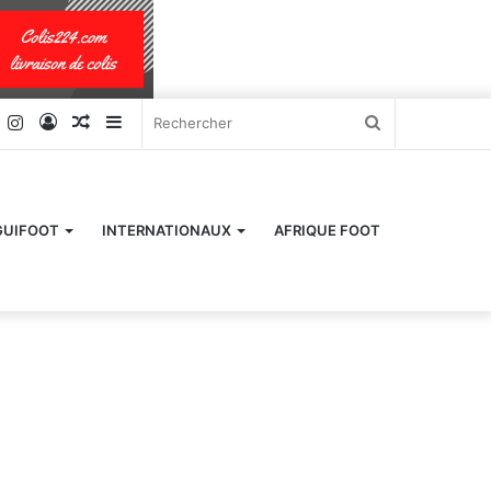
k
er
YouTube
Instagram
Connexion
Article
Sidebar
Rechercher
Aléatoire
(barre
latérale)
GUIFOOT
INTERNATIONAUX
AFRIQUE FOOT