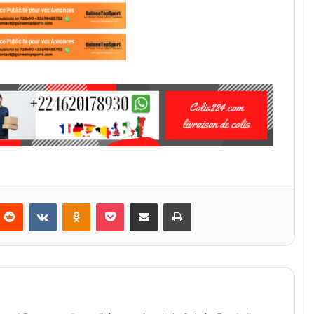
Reddit
VKontakte
Odnoklassniki
Pocket
Partager par email
Imprimer