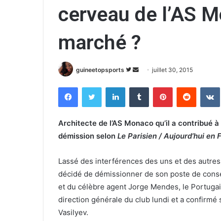
cerveau de l’AS M
marché ?
guineetopsports
S
E
juillet 30, 2015
u
n
Facebook
Twitter
Linkedin
Tumblr
Pinterest
Reddit
VK
i
v
v
o
r
y
Architecte de l’AS Monaco qu’il a contribué à
e
e
démission selon
Le Parisien / Aujourd’hui en 
s
r
u
u
Lassé des interférences des uns et des autres 
r
n
décidé de démissionner de son poste de conse
T
c
et du célèbre agent Jorge Mendes, le Portugais 
w
o
direction générale du club lundi et a confirm
i
u
Vasilyev.
t
r