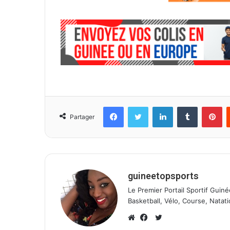
Facebook
Twitter
Linkedin
Tumblr
Pinterest
Partager
guineetopsports
Le Premier Portail Sportif Guiné
Basketball, Vélo, Course, Natati
T
w