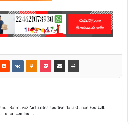
Reddit
VKontakte
Odnoklassniki
Pocket
Partager par email
Imprimer
ens ! Retrouvez l'actualités sportive de la Guinée Football,
on et en continu ...