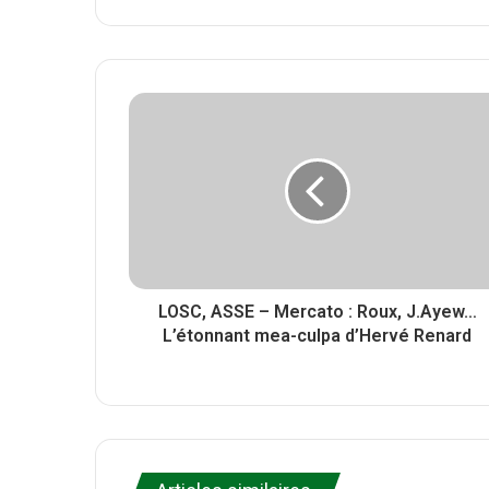
W
F
i
e
a
t
b
c
t
s
e
e
i
b
r
t
o
e
o
k
LOSC, ASSE – Mercato : Roux, J.Ayew…
L’étonnant mea-culpa d’Hervé Renard