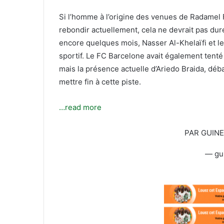
t
r
e
i
Si l’homme à l’origine des venues de Radamel 
r
e
rebondir actuellement, cela ne devrait pas dure
l
encore quelques mois, Nasser Al-Khelaïfi et le
sportif. Le FC Barcelone avait également tenté
mais la présence actuelle d’Ariedo Braida, déb
mettre fin à cette piste.
…read more
PAR GUIN
— gu