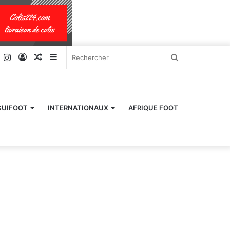
k
er
YouTube
Instagram
Connexion
Article
Sidebar
Rechercher
Aléatoire
(barre
latérale)
GUIFOOT
INTERNATIONAUX
AFRIQUE FOOT