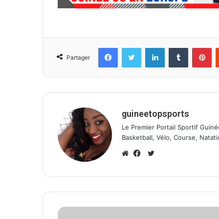
Facebook
Twitter
Linkedin
Tumblr
Pinterest
Partager
guineetopsports
Le Premier Portail Sportif Guiné
Basketball, Vélo, Course, Natati
T
w
W
F
i
e
a
t
b
c
t
s
e
e
i
b