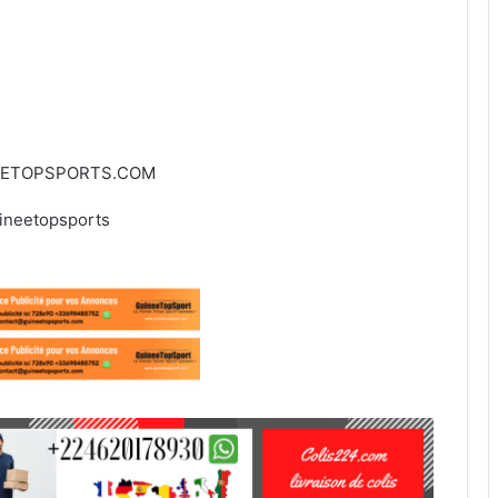
EETOPSPORTS.COM
ineetopsports