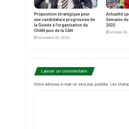
Proposition stratégique pour
Actualité s
une candidature progressive de
Semaine du 
la Guinée à l’organisation du
2025
CHAN puis de la CAN
octobre 20,
novembre 30, 2025
Laisser un commentaire
Votre adresse e-mail ne sera pas publiée.
Les champ
C
o
m
m