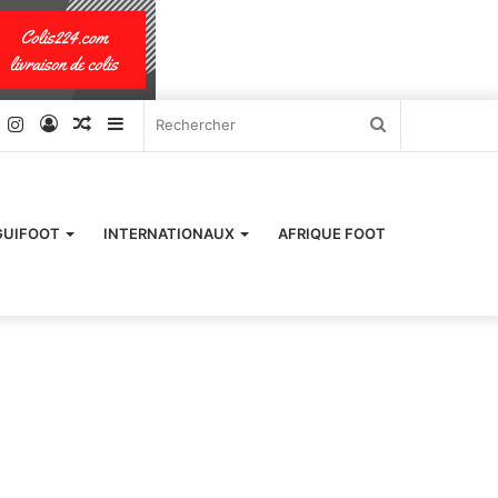
k
er
YouTube
Instagram
Connexion
Article
Sidebar
Rechercher
Aléatoire
(barre
latérale)
GUIFOOT
INTERNATIONAUX
AFRIQUE FOOT