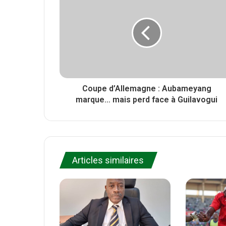
r
t
o
e
o
k
Coupe d’Allemagne : Aubameyang
marque… mais perd face à Guilavogui
Articles similaires