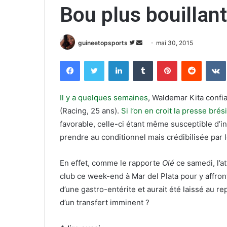
Bou plus bouillan
guineetopsports
S
E
mai 30, 2015
u
n
Facebook
Twitter
Linkedin
Tumblr
Pinterest
Reddit
VK
i
v
v
o
r
y
Il y a quelques semaines
, Waldemar Kita confia
e
e
(Racing, 25 ans).
Si l’on en croit la presse brés
s
r
favorable, celle-ci étant même susceptible d’i
u
u
prendre au conditionnel mais crédibilisée par 
r
n
T
c
En effet, comme le rapporte
Olé
ce samedi, l’a
w
o
club ce week-end à Mar del Plata pour y affronte
i
u
d’une gastro-entérite et aurait été laissé au 
t
r
t
r
d’un transfert imminent ?
e
i
r
e