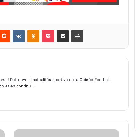
Reddit
VKontakte
Odnoklassniki
Pocket
Partager par email
Imprimer
ens ! Retrouvez l'actualités sportive de la Guinée Football,
on et en continu ...