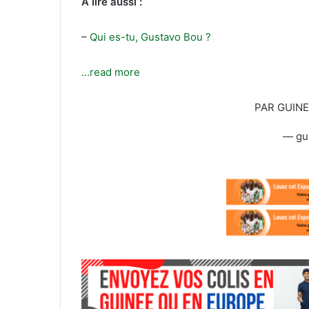
A lire aussi :
l
–
Qui es-tu, Gustavo Bou ?
…read more
PAR GUIN
— gu