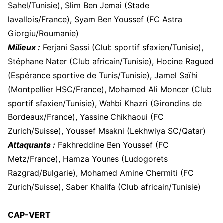
Sahel/Tunisie), Slim Ben Jemai (Stade
lavallois/France), Syam Ben Youssef (FC Astra
Giorgiu/Roumanie)
Milieux :
Ferjani Sassi (Club sportif sfaxien/Tunisie),
Stéphane Nater (Club africain/Tunisie), Hocine Ragued
(Espérance sportive de Tunis/Tunisie), Jamel Saïhi
(Montpellier HSC/France), Mohamed Ali Moncer (Club
sportif sfaxien/Tunisie), Wahbi Khazri (Girondins de
Bordeaux/France), Yassine Chikhaoui (FC
Zurich/Suisse), Youssef Msakni (Lekhwiya SC/Qatar)
Attaquants :
Fakhreddine Ben Youssef (FC
Metz/France), Hamza Younes (Ludogorets
Razgrad/Bulgarie), Mohamed Amine Chermiti (FC
Zurich/Suisse), Saber Khalifa (Club africain/Tunisie)
CAP-VERT