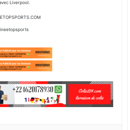
vec Liverpool.
EETOPSPORTS.COM
ineetopsports