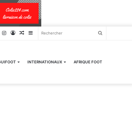
k
er
YouTube
Instagram
Connexion
Article
Sidebar
Rechercher
Aléatoire
(barre
latérale)
GUIFOOT
INTERNATIONAUX
AFRIQUE FOOT