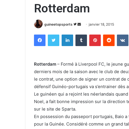
Rotterdam
guineetopsports
S
E
janvier 18, 2015
u
n
Facebook
Twitter
Linkedin
Tumblr
Pinterest
Reddit
VK
i
v
v
o
r
y
e
e
Rotterdam
– Formé à Liverpool FC, le jeune gu
s
r
derniers mois de la saison avec le club de deu
u
u
le contrat, une option de signer un contrat de d
r
n
défensif Guinéo-portugais va s’entrainer dès a
T
c
w
o
Le guinéen qui a rejoint les néerlandais quand
i
u
Noel, a fait bonne impression sur la direction 
t
r
sur le site de Sparta.
t
r
En possession du passeport portugais, Baio a t
e
i
pour la Guinée. Considéré comme un grand tale
r
e