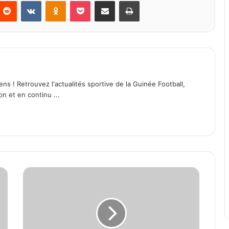
Reddit
VKontakte
Odnoklassniki
Pocket
Partager par email
Imprimer
ens ! Retrouvez l'actualités sportive de la Guinée Football,
on et en continu ...