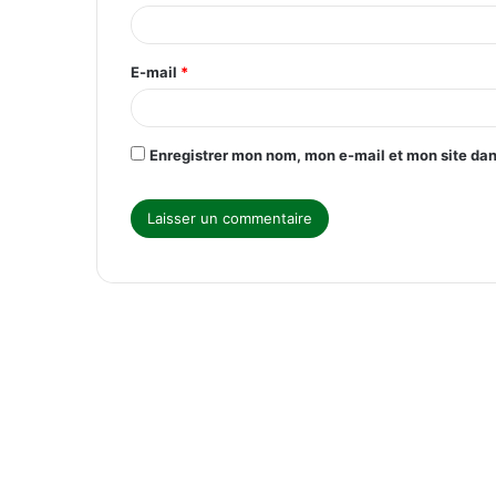
i
r
E-mail
*
e
*
Enregistrer mon nom, mon e-mail et mon site da