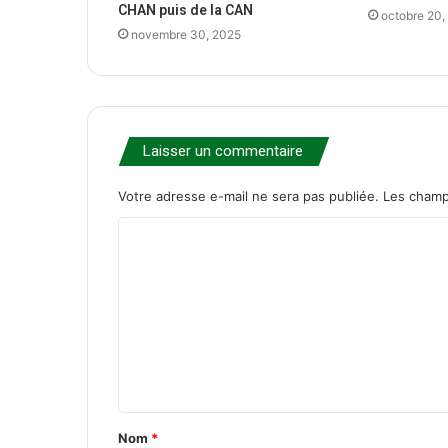
CHAN puis de la CAN
octobre 20,
novembre 30, 2025
Laisser un commentaire
Votre adresse e-mail ne sera pas publiée.
Les champ
C
o
m
m
e
n
t
Nom
*
a