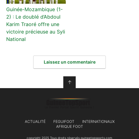
Guinée-Mozambique (1-
2) : Le doublé d’Abdoul
Karim Traoré offre une
victoire précieuse au Syli
National
Laissez un commentaire
↑
ACTUALITÉ
FEGUIFOOT
INTERNATIONAUX
AFRIQUE FOOT
copyright 2025 Tous droits réservés guineetopsports.com