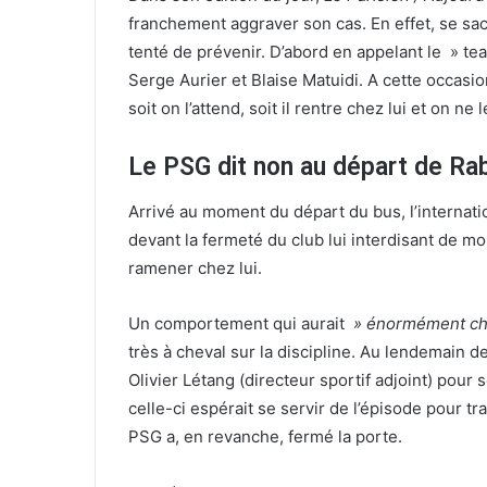
T
c
franchement aggraver son cas. En effet, se sac
w
o
tenté de prévenir. D’abord en appelant le » te
i
u
Serge Aurier et Blaise Matuidi. A cette occasio
t
r
t
r
soit on l’attend, soit il rentre chez lui et on ne 
e
i
r
e
Le PSG dit non au départ de Ra
l
Arrivé au moment du départ du bus, l’internat
devant la fermeté du club lui interdisant de 
ramener chez lui.
Un comportement qui aurait
» énormément cho
très à cheval sur la discipline. Au lendemain d
Olivier Létang (directeur sportif adjoint) pour 
celle-ci espérait se servir de l’épisode pour t
PSG a, en revanche, fermé la porte.