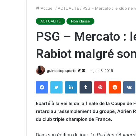
Accueil
/
ACTUALITÉ
/
PSG – Mercato : le club ne 
ACTUALITÉ
Non classé
PSG – Mercato : l
Rabiot malgré son
guineetopsports
S
E
juin 8, 2015
u
n
Facebook
Twitter
Linkedin
Tumblr
Pinterest
Reddit
VK
i
v
v
o
r
y
Ecarté à la veille de la finale de la Coupe de
e
e
retard au rassemblement du groupe, Adrien Rab
s
r
du club triple champion de France.
u
u
r
n
Dans son édition du jour,
Le Parisien / Aujourd