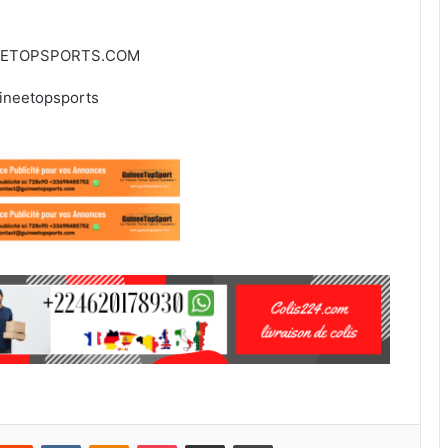
EETOPSPORTS.COM
ineetopsports
Reddit
VKontakte
Odnoklassniki
Pocket
Partager par email
Imprimer