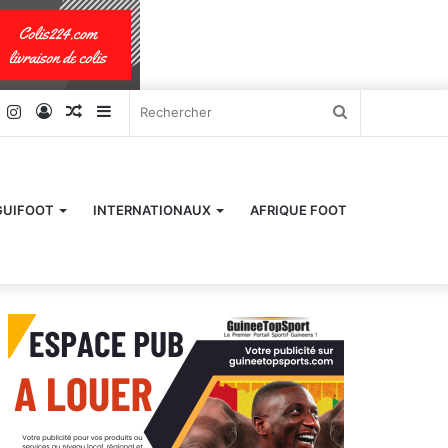
k
er
YouTube
Instagram
Connexion
Article
Sidebar
Rechercher
Aléatoire
(barre
latérale)
GUIFOOT
INTERNATIONAUX
AFRIQUE FOOT