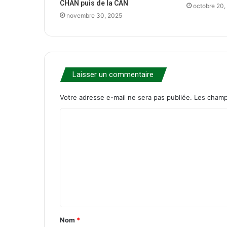
CHAN puis de la CAN
octobre 20,
novembre 30, 2025
Laisser un commentaire
Votre adresse e-mail ne sera pas publiée.
Les champ
C
o
m
m
e
n
t
Nom
*
a