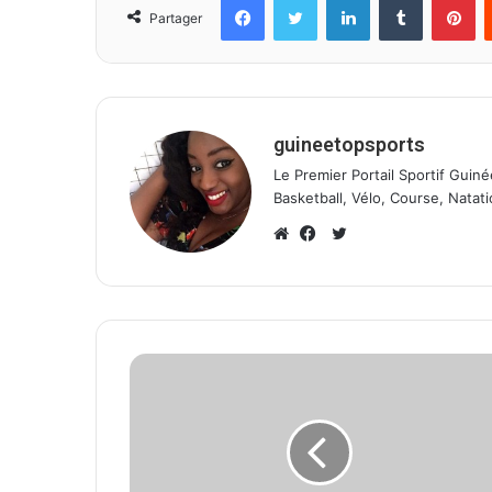
Partager
guineetopsports
Le Premier Portail Sportif Guiné
Basketball, Vélo, Course, Natati
T
w
W
F
i
e
a
t
b
c
t
s
e
e
i
b
r
t
o
e
o
k