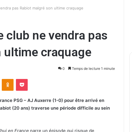
vendra pas Rabiot malgré son ultime craquage
e club ne vendra pas
 ultime craquage
0
Temps de lecture 1 minute
ontakte
Odnoklassniki
Pocket
 France PSG – AJ Auxerre (1-0) pour être arrivé en
iot (20 ans) traverse une période difficile au sein
’hui en France
narre un épisode qui risque de