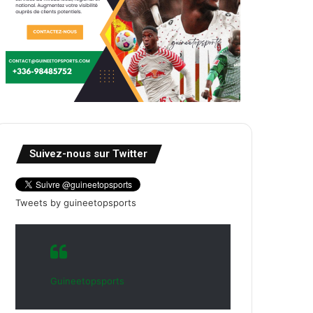
Suivez-nous sur Twitter
Tweets by guineetopsports
Guineetopsports