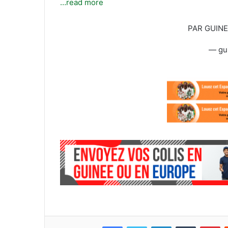
…read more
PAR GUIN
— gu
Facebook
Twitter
Linkedin
Tumblr
Pinterest