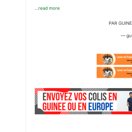
l
…read more
PAR GUIN
— gu