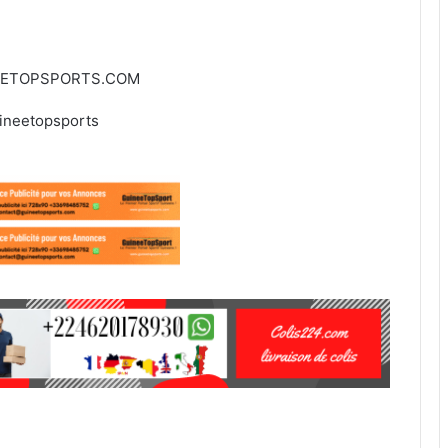
EETOPSPORTS.COM
ineetopsports