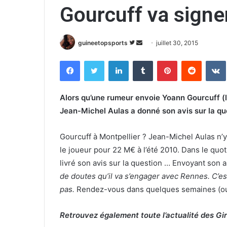
Gourcuff va signe
guineetopsports
S
E
juillet 30, 2015
u
n
Facebook
Twitter
Linkedin
Tumblr
Pinterest
Reddit
VK
i
v
v
o
r
y
Alors qu’une rumeur envoie Yoann Gourcuff (l
e
e
Jean-Michel Aulas a donné son avis sur la q
s
r
u
u
Gourcuff à Montpellier ? Jean-Michel Aulas n’y 
r
n
le joueur pour 22 M€ à l’été 2010. Dans le quot
T
c
livré son avis sur la question … Envoyant son 
w
o
de doutes qu’il va s’engager avec Rennes. C’est
i
u
pas.
Rendez-vous dans quelques semaines (ou j
t
r
t
r
e
i
Retrouvez également toute l’actualité des Gi
r
e