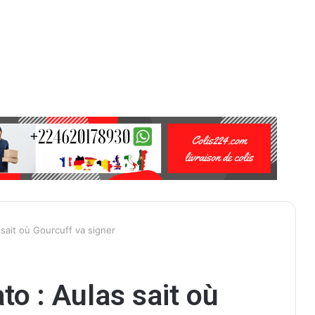
 sait où Gourcuff va signer
o : Aulas sait où