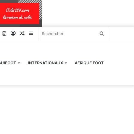
k
er
YouTube
Instagram
Connexion
Article
Sidebar
Rechercher
Aléatoire
(barre
latérale)
GUIFOOT
INTERNATIONAUX
AFRIQUE FOOT