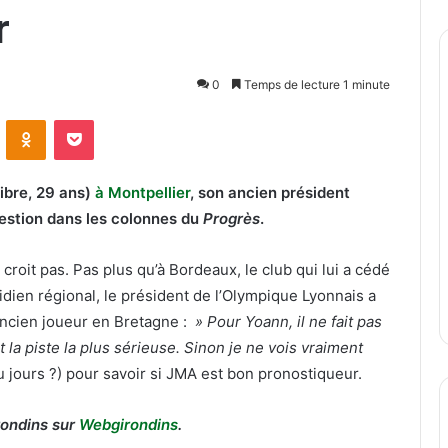
r
0
Temps de lecture 1 minute
ontakte
Odnoklassniki
Pocket
ibre, 29 ans)
à Montpellier
, son ancien président
uestion dans les colonnes du
Progrès
.
croit pas. Pas plus qu’à Bordeaux, le club qui lui a cédé
idien régional, le président de l’Olympique Lyonnais a
ancien joueur en Bretagne :
» Pour Yoann, il ne fait pas
 la piste la plus sérieuse. Sinon je ne vois vraiment
ours ?) pour savoir si JMA est bon pronostiqueur.
rondins sur
Webgirondins
.