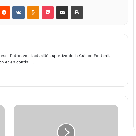
Reddit
VKontakte
Odnoklassniki
Pocket
Partager par email
Imprimer
ens ! Retrouvez l'actualités sportive de la Guinée Football,
on et en continu ...