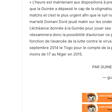
t
r
« L’heure est maintenant aux dispositions à p
t
r
que la Guinée a dépassé le cap de la stigmati
e
i
matchs et c’est le plus urgent afin que le syli 
r
e
martelé Domani Doré jeudi matin sur les onde
l
L’échéance donnée à la Guinée pour jouer ses 
réexaminera donc la possibilité d’autoriser ce
fonction de l’avancée de la lutte contre le viru
septembre 2014 le Togo pour le compte de la ph
moins de 17 au Niger en 2015.
PAR GUIN
— gu