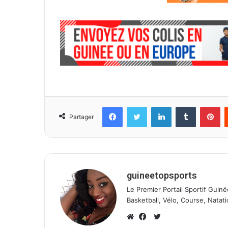
Facebook
Twitter
Linkedin
Tumblr
Pinterest
Partager
guineetopsports
Le Premier Portail Sportif Guiné
Basketball, Vélo, Course, Natati
T