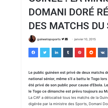
DOMANI DORÉ R
DES MATCHS DU 
guineetopsports
S
E
janvier 10, 2015
u
n
Facebook
Twitter
Linkedin
Tumblr
Pinterest
Reddit
VK
i
v
v
o
r
y
e
e
Le public guinéen est privé de deux matchs d
s
r
national sénior, même s’il a battu le Togo lor
u
u
été privé de son public pour cause d’Ebola. 
r
n
le Togo ce dimanche est prévu toujours au M
T
c
w
o
La CAF a délocalisé tous les matchs de la Guin
i
u
digérée par la ministre des Sports, Domani Dor