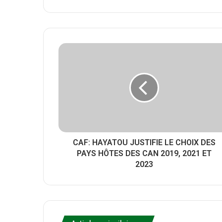
w
W
F
i
e
a
t
b
c
t
s
e
e
i
b
r
t
o
e
o
k
CAF: HAYATOU JUSTIFIE LE CHOIX DES
PAYS HÔTES DES CAN 2019, 2021 ET
2023