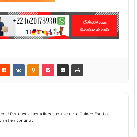
Reddit
VKontakte
Odnoklassniki
Pocket
Partager par email
Imprimer
ens ! Retrouvez l'actualités sportive de la Guinée Football,
on et en continu ...