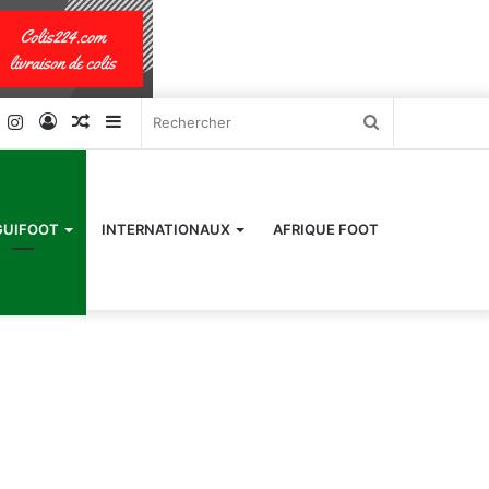
k
er
YouTube
Instagram
Connexion
Article
Sidebar
Rechercher
Aléatoire
(barre
latérale)
GUIFOOT
INTERNATIONAUX
AFRIQUE FOOT