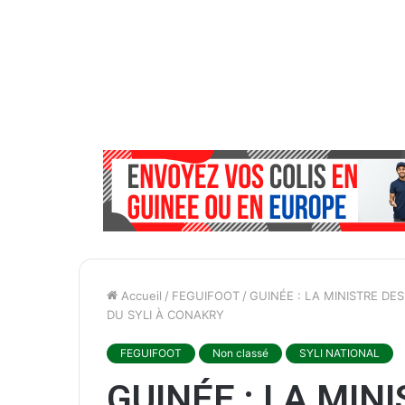
Accueil
/
FEGUIFOOT
/
GUINÉE : LA MINISTRE D
DU SYLI À CONAKRY
FEGUIFOOT
Non classé
SYLI NATIONAL
GUINÉE : LA MIN