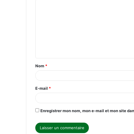
C
o
m
m
e
n
t
Nom
*
a
i
r
E-mail
*
e
*
Enregistrer mon nom, mon e-mail et mon site da