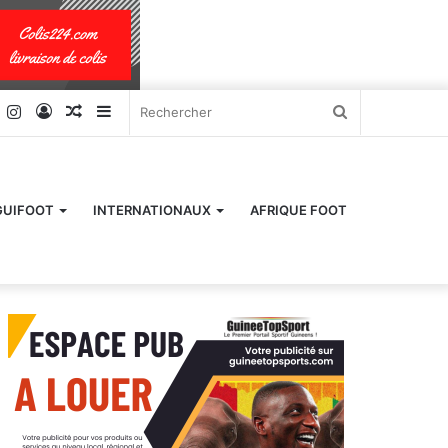
k
er
YouTube
Instagram
Connexion
Article
Sidebar
Rechercher
Aléatoire
(barre
latérale)
GUIFOOT
INTERNATIONAUX
AFRIQUE FOOT