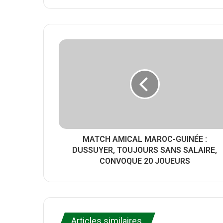
i
e
a
t
b
c
t
s
e
e
i
b
r
t
o
e
o
k
MATCH AMICAL MAROC-GUINÉE :
DUSSUYER, TOUJOURS SANS SALAIRE,
CONVOQUE 20 JOUEURS
Articles similaires