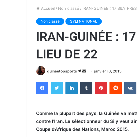
Accueil
/
Non classé
/
IRAN-GUINÉE : 17 SILY PRÉ
Non classé
SYLI NATIONAL
IRAN-GUINÉE : 1
LIEU DE 22
guineetopsports
S
E
janvier 10, 2015
u
n
Facebook
Twitter
Linkedin
Tumblr
Pinterest
Reddit
VK
i
v
v
o
r
y
e
e
Comme la plupart des pays, la Guinée va mett
s
r
contre l’Iran. Le sélectionneur du Sily veut ai
u
u
Coupe d’Afrique des Nations, Maroc 2015.
r
n