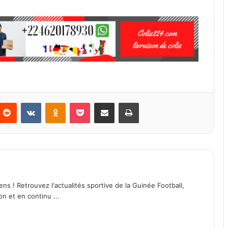
Reddit
VKontakte
Odnoklassniki
Pocket
Partager par email
Imprimer
ens ! Retrouvez l'actualités sportive de la Guinée Football,
on et en continu ...