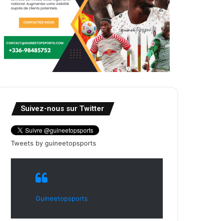
Suivez-nous sur Twitter
Tweets by guineetopsports
Guineetopsports