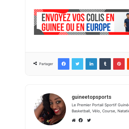
Facebook
Twitter
Linkedin
Tumblr
Pinterest
Partager
guineetopsports
Le Premier Portail Sportif Guiné
Basketball, Vélo, Course, Natati
T
w
W
F