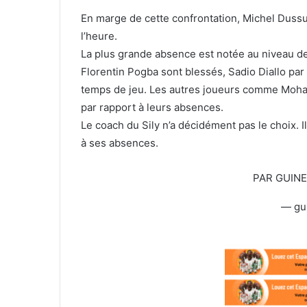
T
c
w
o
En marge de cette confrontation, Michel Duss
i
u
l’heure.
t
r
La plus grande absence est notée au niveau de
t
r
Florentin Pogba sont blessés, Sadio Diallo par
e
i
temps de jeu. Les autres joueurs comme Moham
r
e
par rapport à leurs absences.
l
Le coach du Sily n’a décidément pas le choix. Il
à ses absences.
PAR GUIN
— gu