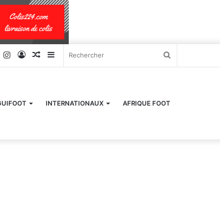
k
er
YouTube
Instagram
Connexion
Article
Sidebar
Rechercher
Aléatoire
(barre
latérale)
GUIFOOT
INTERNATIONAUX
AFRIQUE FOOT