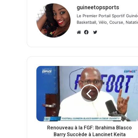
guineetopsports
Le Premier Portail Sportif Guiné
Basketball, Vélo, Course, Natati
T
w
W
F
i
e
a
t
b
c
t
s
e
e
i
b
r
t
o
e
o
k
Renouveau à la FGF: Ibrahima Blasco
Barry Succède à Lancinet Keita