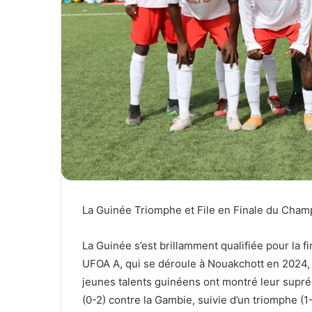
t
r
e
i
r
e
l
La Guinée Triomphe et File en Finale du Champ
La Guinée s’est brillamment qualifiée pour la 
UFOA A, qui se déroule à Nouakchott en 2024, 
jeunes talents guinéens ont montré leur supréma
(0-2) contre la Gambie, suivie d’un triomphe (1