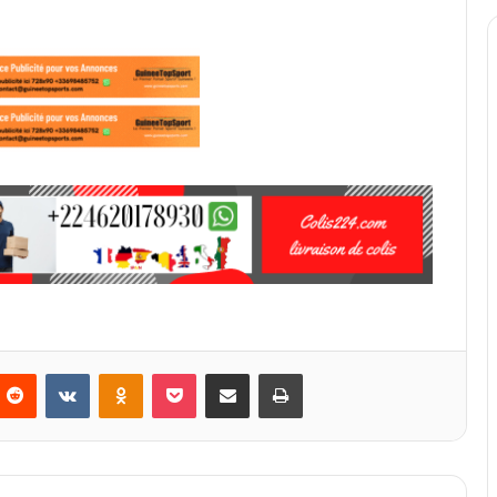
Reddit
VKontakte
Odnoklassniki
Pocket
Partager par email
Imprimer