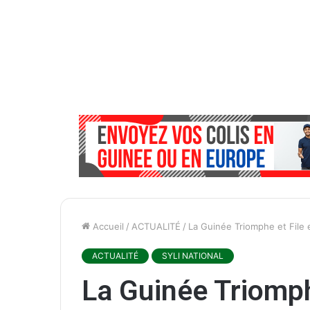
Accueil
/
ACTUALITÉ
/
La Guinée Triomphe et File 
ACTUALITÉ
SYLI NATIONAL
La Guinée Triomph