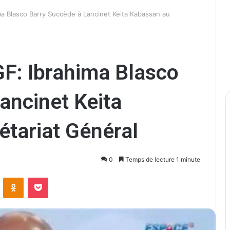
a Blasco Barry Succède à Lancinet Keita Kabassan au
F: Ibrahima Blasco
ancinet Keita
tariat Général
0
Temps de lecture 1 minute
ontakte
Odnoklassniki
Pocket