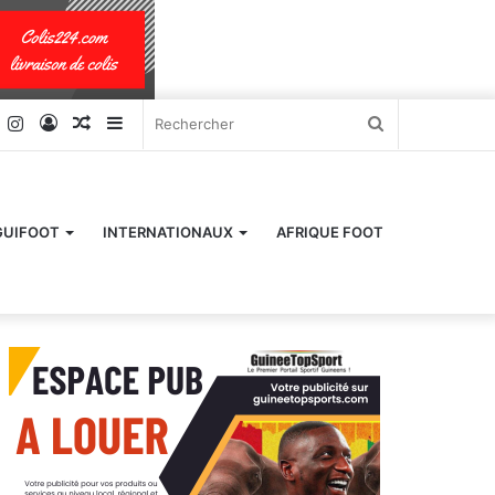
k
er
YouTube
Instagram
Connexion
Article
Sidebar
Rechercher
Aléatoire
(barre
latérale)
GUIFOOT
INTERNATIONAUX
AFRIQUE FOOT