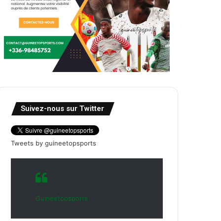
Suivez-nous sur Twitter
Tweets by guineetopsports
Guineetopsports