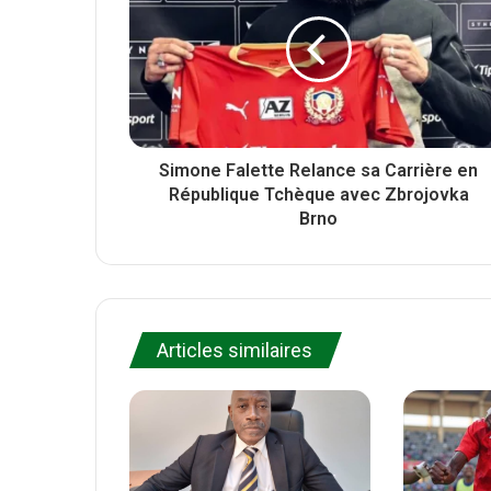
e
o
k
Simone Falette Relance sa Carrière en
République Tchèque avec Zbrojovka
Brno
Articles similaires