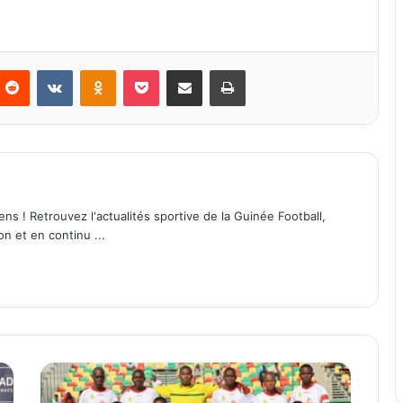
Reddit
VKontakte
Odnoklassniki
Pocket
Partager par email
Imprimer
ens ! Retrouvez l'actualités sportive de la Guinée Football,
on et en continu ...