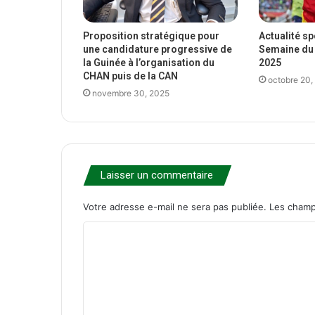
Proposition stratégique pour
Actualité s
une candidature progressive de
Semaine du 
la Guinée à l’organisation du
2025
CHAN puis de la CAN
octobre 20,
novembre 30, 2025
Laisser un commentaire
Votre adresse e-mail ne sera pas publiée.
Les champ
C
o
m
m