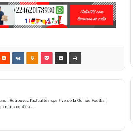
Reddit
VKontakte
Odnoklassniki
Pocket
Partager par email
Imprimer
ens ! Retrouvez l'actualités sportive de la Guinée Football,
on et en continu ...