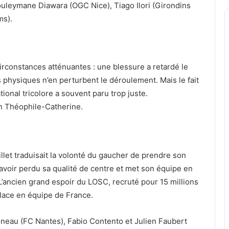
uleymane Diawara (OGC Nice), Tiago Ilori (Girondins
ms).
circonstances atténuantes : une blessure a retardé le
 physiques n’en perturbent le déroulement. Mais le fait
ational tricolore a souvent paru trop juste.
in Théophile-Catherine.
illet traduisait la volonté du gaucher de prendre son
 avoir perdu sa qualité de centre et met son équipe en
. L’ancien grand espoir du LOSC, recruté pour 15 millions
place en équipe de France.
gneau (FC Nantes), Fabio Contento et Julien Faubert