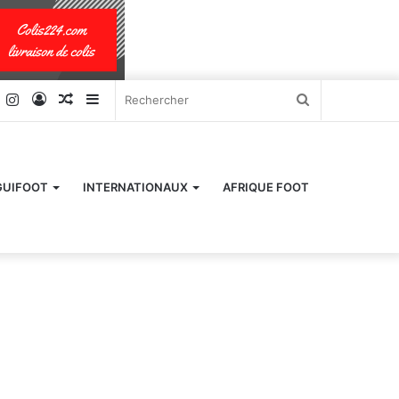
k
er
YouTube
Instagram
Connexion
Article
Sidebar
Rechercher
Aléatoire
(barre
latérale)
GUIFOOT
INTERNATIONAUX
AFRIQUE FOOT