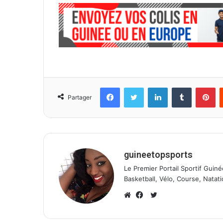
Facebook
Twitter
Linkedin
Tumblr
Pinterest
Partager
guineetopsports
Le Premier Portail Sportif Guiné
Basketball, Vélo, Course, Natati
T
w
W
F
i
e
a