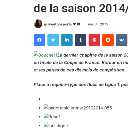
de la saison 2014
guineetopsports
S
E
mai 31, 2015
u
n
Facebook
Twitter
Linkedin
Tumblr
Pinterest
Reddit
VK
i
v
v
o
r
y
Le dernier chapitre de la saison 2
e
e
en finale de la Coupe de France. Retour en h
s
r
et les parias de ces dix mois de compétition.
u
u
r
n
Place à l’équipe-type des flops de Ligue 1, po
T
c
w
o
i
u
t
r
t
r
e
i
r
e