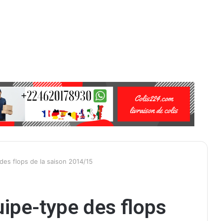
des flops de la saison 2014/15
uipe-type des flops