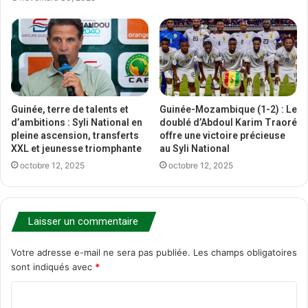
Guinée, terre de talents et
Guinée-Mozambique (1-2) : Le
d’ambitions : Syli National en
doublé d’Abdoul Karim Traoré
pleine ascension, transferts
offre une victoire précieuse
XXL et jeunesse triomphante
au Syli National
octobre 12, 2025
octobre 12, 2025
Laisser un commentaire
Votre adresse e-mail ne sera pas publiée.
Les champs obligatoires
sont indiqués avec
*
C