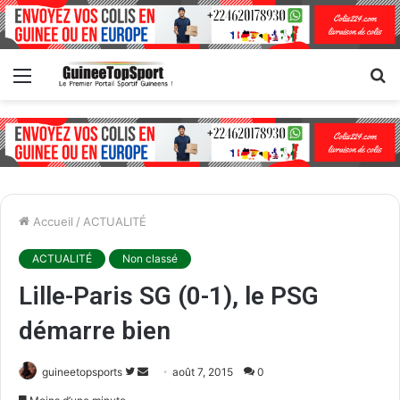
Menu
R
Accueil
/
ACTUALITÉ
ACTUALITÉ
Non classé
Lille-Paris SG (0-1), le PSG
démarre bien
guineetopsports
S
E
août 7, 2015
0
u
n