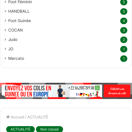
Foot Féminin
5
HANDBALL
5
Foot Guinée
4
COCAN
3
Judo
2
JO
1
Mercato
1