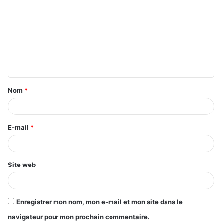
o
m
m
e
n
t
Nom
*
a
i
r
E-mail
*
e
*
Site web
Enregistrer mon nom, mon e-mail et mon site dans le
navigateur pour mon prochain commentaire.