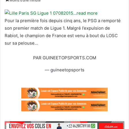
Moins d’une minute
i
v
v
o
…read more
r
y
Pour la première fois depuis cinq ans, le PSG a remporté
e
e
son premier match de Ligue 1. Malgré l’expulsion de
s
r
Rabiot, le champion de France est venu à bout du LOSC
u
u
sur sa pelouse…
r
n
T
c
PAR GUINEETOPSPORTS.COM
w
o
i
u
— guineetopsports
t
r
t
r
e
i
r
e
l