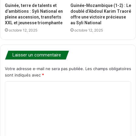
Guinée, terre de talents et
Guinée-Mozambique (1-2) : Le
d’ambitions : Syli National en
doublé d’Abdoul Karim Traoré
pleine ascension, transferts
offre une victoire précieuse
XXL et jeunesse triomphante
au Syli National
octobre 12, 2025
octobre 12, 2025
Laisser un commentaire
Votre adresse e-mail ne sera pas publiée.
Les champs obligatoires
sont indiqués avec
*
C
o
m
m
e
n