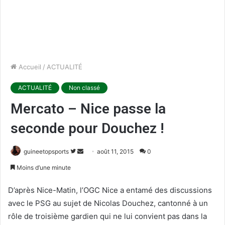
Accueil
/
ACTUALITÉ
ACTUALITÉ
Non classé
Mercato – Nice passe la
seconde pour Douchez !
guineetopsports
S
E
août 11, 2015
0
u
n
Moins d’une minute
i
v
v
o
D’après Nice-Matin, l’OGC Nice a entamé des discussions
r
y
avec le PSG au sujet de Nicolas Douchez, cantonné à un
e
e
rôle de troisième gardien qui ne lui convient pas dans la
s
r