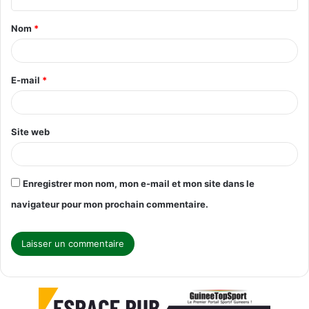
t
Nom
*
a
i
r
E-mail
*
e
*
Site web
Enregistrer mon nom, mon e-mail et mon site dans le
navigateur pour mon prochain commentaire.