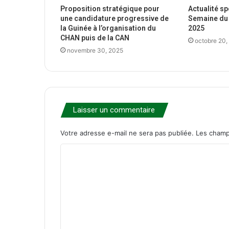
Proposition stratégique pour
Actualité s
une candidature progressive de
Semaine du 
la Guinée à l’organisation du
2025
CHAN puis de la CAN
octobre 20,
novembre 30, 2025
Laisser un commentaire
Votre adresse e-mail ne sera pas publiée.
Les champ
C
o
m
m
e
n