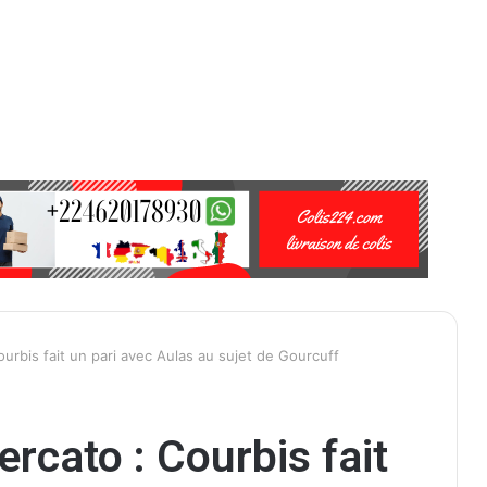
urbis fait un pari avec Aulas au sujet de Gourcuff
rcato : Courbis fait