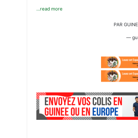
l
…read more
PAR GUIN
— gu