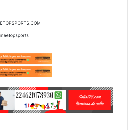
EETOPSPORTS.COM
ineetopsports