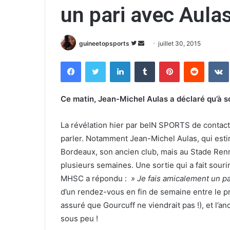
un pari avec Aula
guineetopsports
S
E
juillet 30, 2015
u
n
Facebook
Twitter
Linkedin
Tumblr
Pinterest
Reddit
VK
i
v
v
o
r
y
Ce matin, Jean-Michel Aulas a déclaré qu’à s
e
e
s
r
La révélation hier par beIN SPORTS de contacts
u
u
parler. Notamment Jean-Michel Aulas, qui estim
r
n
Bordeaux, son ancien club, mais au Stade Renna
T
c
plusieurs semaines. Une sortie qui a fait sour
w
o
MHSC a répondu :
» Je fais amicalement un pari
i
u
d’un rendez-vous en fin de semaine entre le pro
t
r
t
r
assuré que Gourcuff ne viendrait pas !), et l’an
e
i
sous peu !
r
e