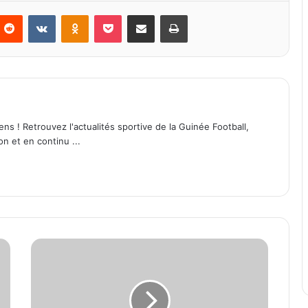
Reddit
VKontakte
Odnoklassniki
Pocket
Partager par email
Imprimer
ens ! Retrouvez l'actualités sportive de la Guinée Football,
on et en continu ...