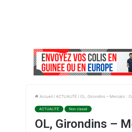
Accueil
/
ACTUALITÉ
/
OL, Girondins – Mercato : Co
ACTUALITÉ
Non classé
OL, Girondins – Me