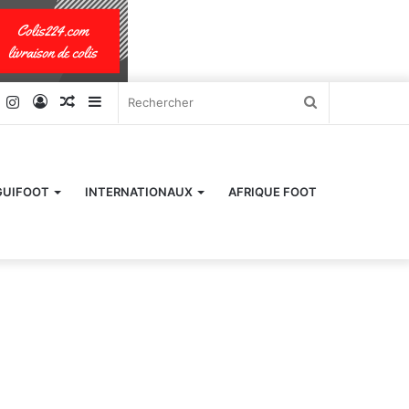
k
er
YouTube
Instagram
Connexion
Article
Sidebar
Rechercher
Aléatoire
(barre
latérale)
GUIFOOT
INTERNATIONAUX
AFRIQUE FOOT