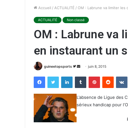
Accueil
/
ACTUALITÉ
/
OM : Labrune va limiter les
ACTUALITÉ
Non classé
OM : Labrune va l
en instaurant un 
guineetopsports
S
E
juin 8, 2015
u
n
Facebook
Twitter
Linkedin
Tumblr
Pinterest
Reddit
VK
i
v
v
o
r
y
L’absence de Ligue des 
e
e
sérieux handicap pour l’O
s
r
u
u
r
n