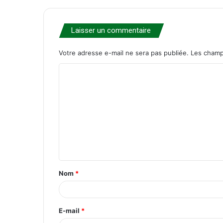
Laisser un commentaire
Votre adresse e-mail ne sera pas publiée.
Les champ
C
o
m
m
e
n
t
Nom
*
a
i
r
E-mail
*
e