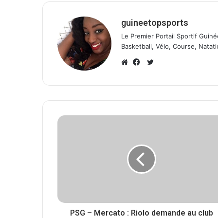
guineetopsports
Le Premier Portail Sportif Guiné
Basketball, Vélo, Course, Natati
T
w
W
F
i
e
a
t
b
c
t
s
e
e
i
b
r
t
o
e
o
k
PSG – Mercato : Riolo demande au club