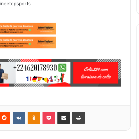
ineetopsports
Reddit
VKontakte
Odnoklassniki
Pocket
Partager par email
Imprimer