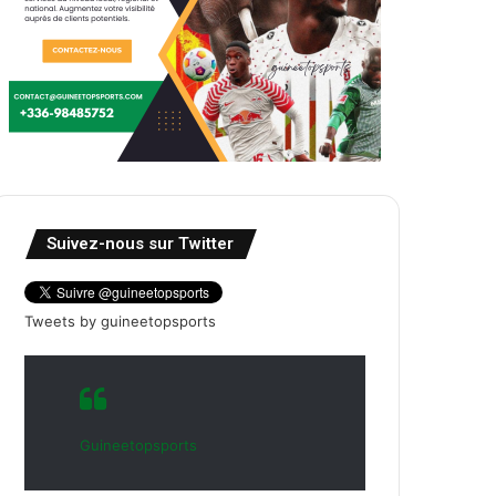
Suivez-nous sur Twitter
Tweets by guineetopsports
Guineetopsports