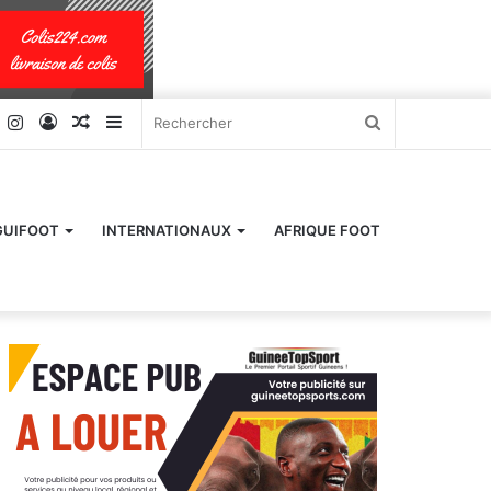
k
er
YouTube
Instagram
Connexion
Article
Sidebar
Rechercher
Aléatoire
(barre
latérale)
GUIFOOT
INTERNATIONAUX
AFRIQUE FOOT