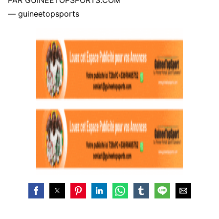
PAR GUINEETOPSPORTS.COM
— guineetopsports