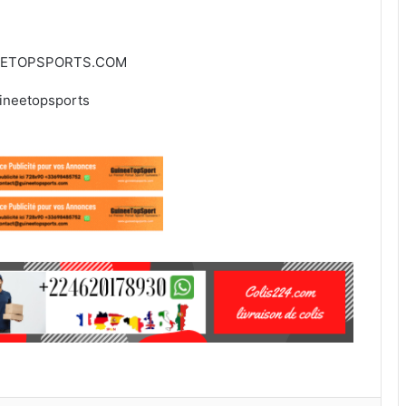
EETOPSPORTS.COM
ineetopsports