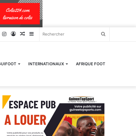
k
er
YouTube
Instagram
Connexion
Article
Sidebar
Rechercher
Aléatoire
(barre
latérale)
GUIFOOT
INTERNATIONAUX
AFRIQUE FOOT