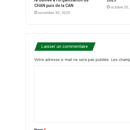
la Guinée à l’organisation du
2025
CHAN puis de la CAN
octobre 20,
novembre 30, 2025
Laisser un commentaire
Votre adresse e-mail ne sera pas publiée.
Les champ
C
o
m
m
e
n
t
Nom
*