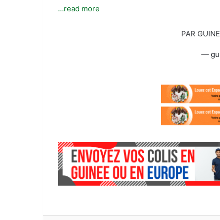
…read more
PAR GUIN
— gu