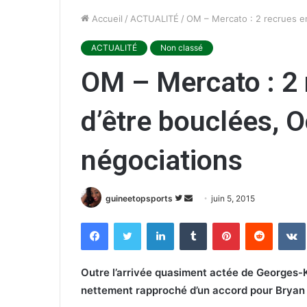
Accueil
/
ACTUALITÉ
/
OM – Mercato : 2 recrues e
ACTUALITÉ
Non classé
OM – Mercato : 2 
d’être bouclées,
négociations
guineetopsports
S
E
juin 5, 2015
u
n
Facebook
Twitter
Linkedin
Tumblr
Pinterest
Reddit
VK
i
v
v
o
r
y
Outre l’arrivée quasiment actée de Georges-K
e
e
nettement rapproché d’un accord pour Bryan
s
r