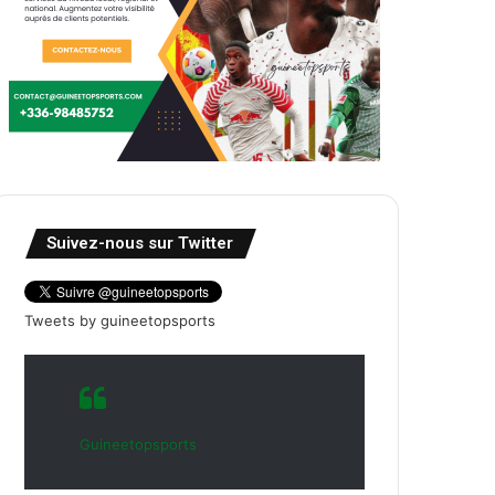
Suivez-nous sur Twitter
Tweets by guineetopsports
Guineetopsports