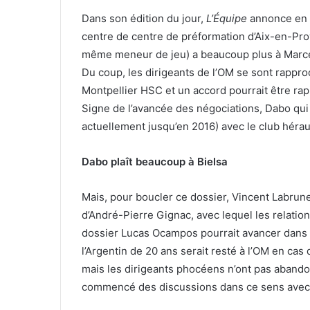
u
u
Dans son édition du jour,
L’Équipe
annonce en e
r
n
centre de centre de préformation d’Aix-en-Prove
T
c
même meneur de jeu) a beaucoup plus à Marcelo 
w
o
Du coup, les dirigeants de l’OM se sont rappr
i
u
Montpellier HSC et un accord pourrait être rap
t
r
t
r
Signe de l’avancée des négociations, Dabo qui 
e
i
actuellement jusqu’en 2016) avec le club héra
r
e
l
Dabo plaît beaucoup à Bielsa
Mais, pour boucler ce dossier, Vincent Labrune
d’André-Pierre Gignac, avec lequel les relation
dossier Lucas Ocampos pourrait avancer dans l
l’Argentin de 20 ans serait resté à l’OM en ca
mais les dirigeants phocéens n’ont pas abando
commencé des discussions dans ce sens avec 