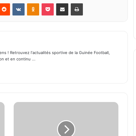
Reddit
VKontakte
Odnoklassniki
Pocket
Partager par email
Imprimer
ens ! Retrouvez l'actualités sportive de la Guinée Football,
on et en continu ...