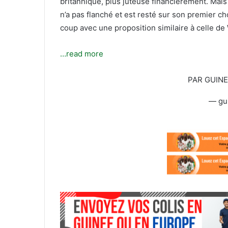
britannique, plus juteuse financièrement. Mais
l
n’a pas flanché et est resté sur son premier ch
coup avec une proposition similaire à celle d
…read more
PAR GUIN
— gu