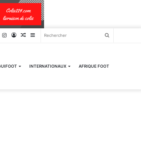
k
er
YouTube
Instagram
Connexion
Article
Sidebar
Rechercher
Aléatoire
(barre
latérale)
GUIFOOT
INTERNATIONAUX
AFRIQUE FOOT