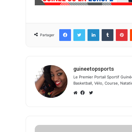
Facebook
Twitter
Linkedin
Tumblr
Pinterest
Partager
guineetopsports
Le Premier Portail Sportif Guiné
Basketball, Vélo, Course, Natati
T
w
W
F
i
e
a
t
b
c
t
s
e
e
i
b