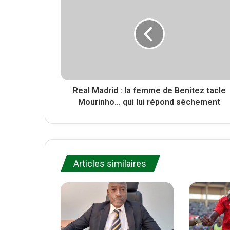
r
t
o
e
o
k
Real Madrid : la femme de Benitez tacle
Mourinho… qui lui répond sèchement
Articles similaires