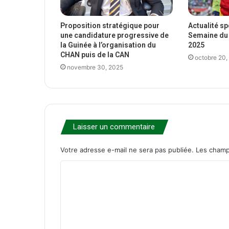
Proposition stratégique pour
Actualité s
une candidature progressive de
Semaine du 
la Guinée à l’organisation du
2025
CHAN puis de la CAN
octobre 20,
novembre 30, 2025
Laisser un commentaire
Votre adresse e-mail ne sera pas publiée.
Les champ
C
o
m
m