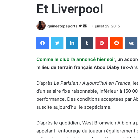
Et Liverpool
guineetopsports
S
E
juillet 29, 2015
u
n
Facebook
Twitter
Linkedin
Tumblr
Pinterest
Reddit
VK
i
v
v
o
r
y
Comme le club l’a annoncé hier soir
, un accor
e
e
milieu de terrain français Abou Diaby (ex-Ars
s
r
u
u
D’après
Le Parisien / Aujourd’hui en France
, l
r
n
d’un salaire fixe raisonnable, inférieur à 150 0
T
c
performance. Des conditions acceptées par Ab
w
o
suscite aujourd’hui le scepticisme.
i
u
t
r
t
r
D’après le quotidien, West Bromwich Albion a p
e
i
appelant l’entourage du joueur régulièrement 
r
e