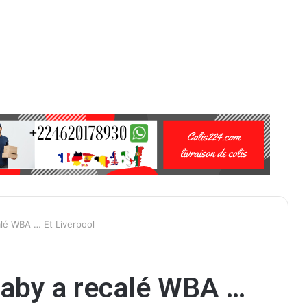
alé WBA … Et Liverpool
iaby a recalé WBA …