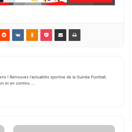
Reddit
VKontakte
Odnoklassniki
Pocket
Partager par email
Imprimer
ens ! Retrouvez l'actualités sportive de la Guinée Football,
on et en continu ...