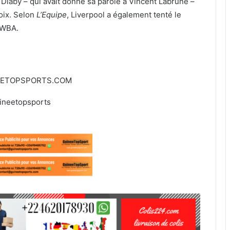
 Diaby – qui avait donné sa parole à Vincent Labrune –
oix. Selon
L’Equipe
, Liverpool a également tenté le
e WBA.
EETOPSPORTS.COM
ineetopsports