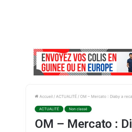
Accueil
/
ACTUALITÉ
/
OM – Mercato : Diaby a rec
ACTUALITÉ
Non classé
OM – Mercato : D