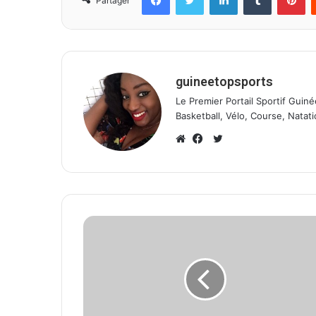
Partager
guineetopsports
Le Premier Portail Sportif Guiné
Basketball, Vélo, Course, Natati
T
w
W
F
i
e
a
t
b
c
t
s
e
e
i
b
r
t
o
e
o
k