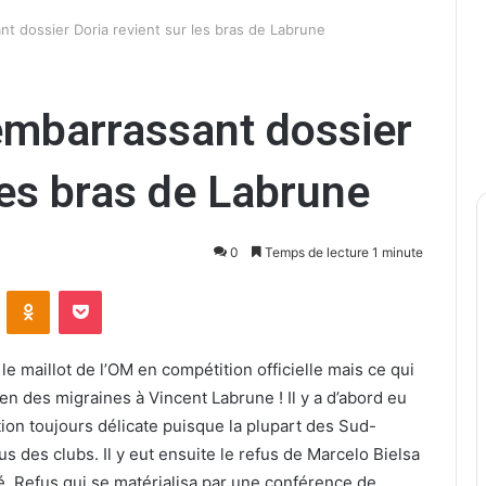
nt dossier Doria revient sur les bras de Labrune
embarrassant dossier
les bras de Labrune
0
Temps de lecture 1 minute
ontakte
Odnoklassniki
Pocket
 le maillot de l’OM en compétition officielle mais ce qui
en des migraines à Vincent Labrune ! Il y a d’abord eu
tion toujours délicate puisque la plupart des Sud-
s des clubs. Il y eut ensuite le refus de Marcelo Bielsa
sé. Refus qui se matérialisa par une conférence de