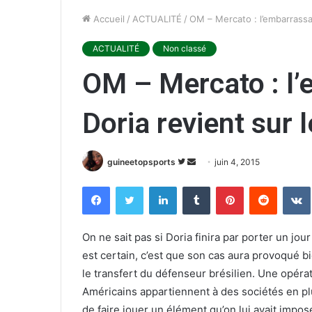
Accueil
/
ACTUALITÉ
/
OM – Mercato : l’embarrassa
ACTUALITÉ
Non classé
OM – Mercato : l’
Doria revient sur 
guineetopsports
S
E
juin 4, 2015
u
n
Facebook
Twitter
Linkedin
Tumblr
Pinterest
Reddit
VK
i
v
v
o
r
y
On ne sait pas si Doria finira par porter un jour
e
e
est certain, c’est que son cas aura provoqué bi
s
r
le transfert du défenseur brésilien. Une opéra
u
u
Américains appartiennent à des sociétés en plu
r
n
de faire jouer un élément qu’on lui avait impo