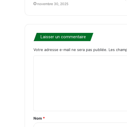
novembre 30, 2025
Laisser un commentaire
Votre adresse e-mail ne sera pas publiée.
Les champ
C
o
m
m
e
n
t
Nom
*
a