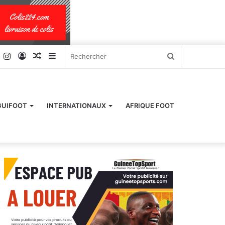
k
er
YouTube
Instagram
Connexion
Article
Sidebar
Rechercher
Aléatoire
(barre
latérale)
GUIFOOT
INTERNATIONAUX
AFRIQUE FOOT