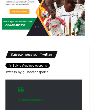
Suivez-nous sur Twitter
Tweets by guineetopsports
Guineetopsports