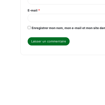
i
r
E-mail
*
e
*
Enregistrer mon nom, mon e-mail et mon site da