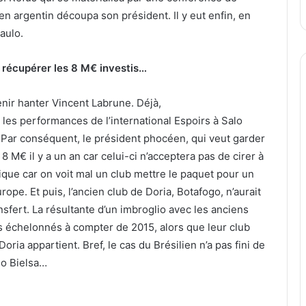
ien argentin découpa son président. Il y eut enfin, en
aulo.
e récupérer les 8 M€ investis…
enir hanter Vincent Labrune. Déjà,
 les performances de l’international Espoirs à Salo
t. Par conséquent, le président phocéen, qui veut garder
8 M€ il y a un an car celui-ci n’acceptera pas de cirer à
ique car on voit mal un club mettre le paquet pour un
ope. Et puis, l’ancien club de Doria, Botafogo, n’aurait
sfert. La résultante d’un imbroglio avec les anciens
 échelonnés à compter de 2015, alors que leur club
oria appartient. Bref, le cas du Brésilien n’a pas fini de
lo Bielsa…