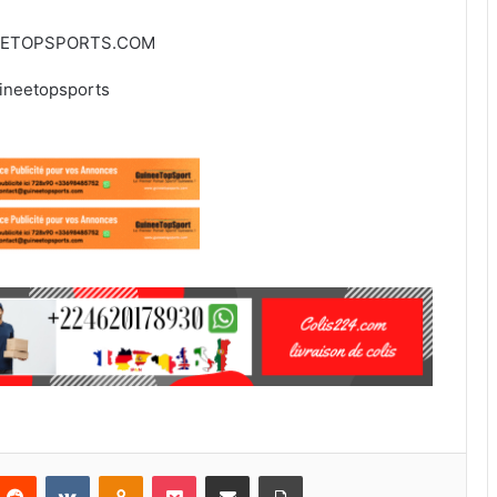
EETOPSPORTS.COM
ineetopsports
Reddit
VKontakte
Odnoklassniki
Pocket
Partager par email
Imprimer