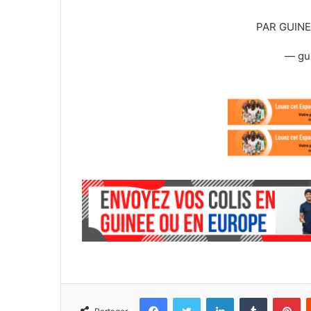
PAR GUIN
— gu
Facebook
Twitter
Linkedin
Tumblr
Pinterest