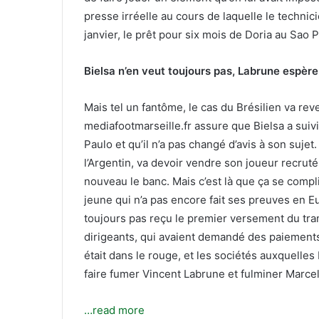
T
c
presse irréelle au cours de laquelle le technic
w
o
janvier, le prêt pour six mois de Doria au Sao P
i
u
t
r
t
r
Bielsa n’en veut toujours pas, Labrune espèr
e
i
r
e
Mais tel un fantôme, le cas du Brésilien va rev
l
mediafootmarseille.fr assure que Bielsa a suivi
Paulo et qu’il n’a pas changé d’avis à son suje
l’Argentin, va devoir vendre son joueur recruté 
nouveau le banc. Mais c’est là que ça se compl
jeune qui n’a pas encore fait ses preuves en Eur
toujours pas reçu le premier versement du tran
dirigeants, qui avaient demandé des paiements
était dans le rouge, et les sociétés auxquelles D
faire fumer Vincent Labrune et fulminer Marce
…read more