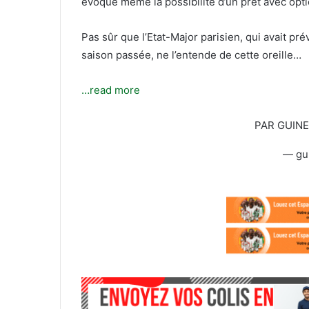
évoque même la possibilité d’un prêt avec opti
l
Pas sûr que l’Etat-Major parisien, qui avait pr
saison passée, ne l’entende de cette oreille…
…read more
PAR GUIN
— gu