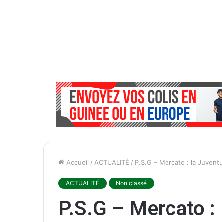
Accueil
/
ACTUALITÉ
/
P.S.G – Mercato : la Juventu
ACTUALITÉ
Non classé
P.S.G – Mercato : 