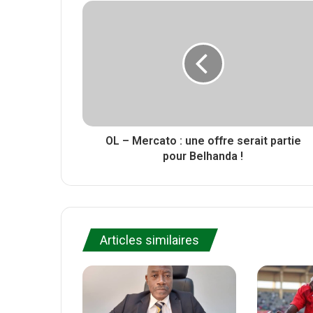
e
i
b
r
t
o
e
o
k
OL – Mercato : une offre serait partie
pour Belhanda !
Articles similaires