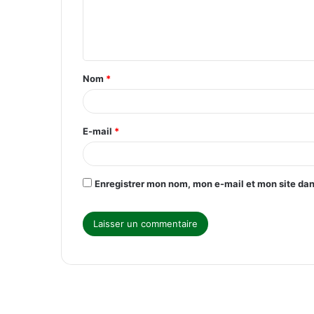
e
n
t
Nom
*
a
i
r
E-mail
*
e
*
Enregistrer mon nom, mon e-mail et mon site da