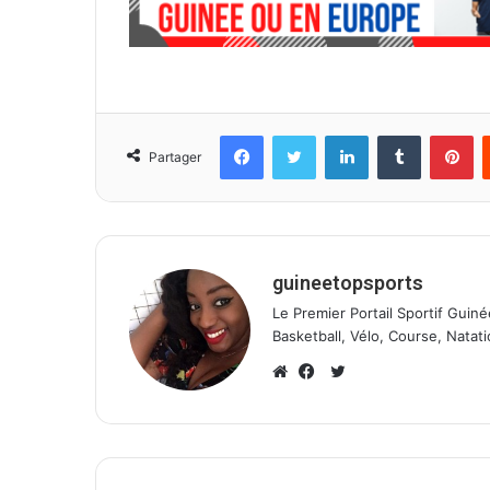
Facebook
Twitter
Linkedin
Tumblr
Pinterest
Partager
guineetopsports
Le Premier Portail Sportif Guiné
Basketball, Vélo, Course, Natati
T
w
W
F
i
e
a
t
b
c
t
s
e