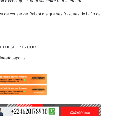
on d’achat qui
» peut satisfaire tout le monde.
évu de conserver Rabiot malgré ses frasques de la fin de
EETOPSPORTS.COM
ineetopsports