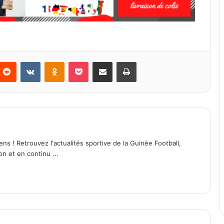
Reddit
VKontakte
Odnoklassniki
Pocket
Partager par email
Imprimer
ens ! Retrouvez l'actualités sportive de la Guinée Football,
on et en continu ...