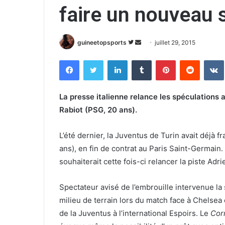
faire un nouveau s
guineetopsports
S
E
juillet 29, 2015
u
n
Facebook
Twitter
Linkedin
Tumblr
Pinterest
Reddit
VK
i
v
v
o
r
y
La presse italienne relance les spéculations 
e
e
Rabiot (PSG, 20 ans).
s
r
u
u
L’été dernier, la Juventus de Turin avait déjà
r
n
ans), en fin de contrat au Paris Saint-Germain. S
T
c
souhaiterait cette fois-ci relancer la piste Adr
w
o
i
u
Spectateur avisé de l’embrouille intervenue la
t
r
t
r
milieu de terrain lors du match face à Chelsea
e
i
de la Juventus à l’international Espoirs. Le
Cor
r
e