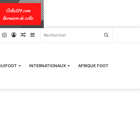
k
er
YouTube
Instagram
Connexion
Article
Sidebar
Rechercher
Aléatoire
(barre
latérale)
GUIFOOT
INTERNATIONAUX
AFRIQUE FOOT