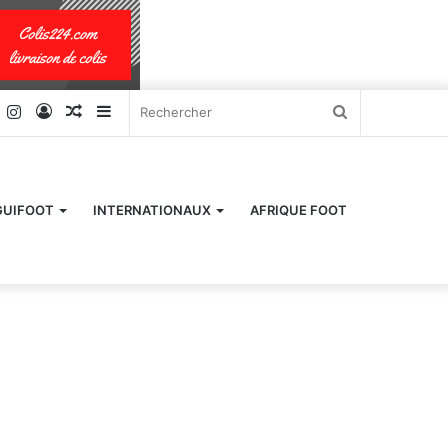
k
er
YouTube
Instagram
Connexion
Article
Sidebar
Rechercher
Aléatoire
(barre
latérale)
GUIFOOT
INTERNATIONAUX
AFRIQUE FOOT