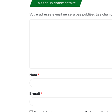
Laisser un commentaire
Votre adresse e-mail ne sera pas publiée.
Les champ
C
o
m
m
e
n
t
Nom
*
a
i
r
E-mail
*
e
*