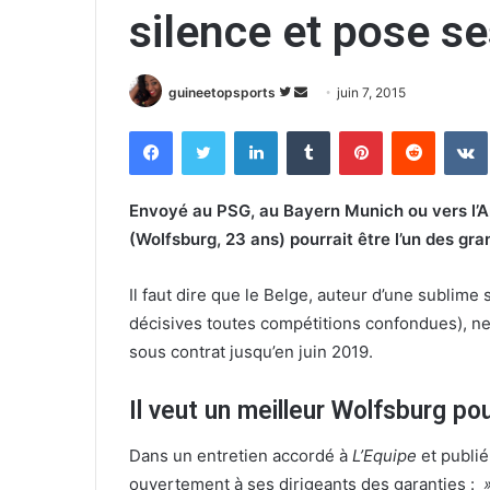
silence et pose se
guineetopsports
S
E
juin 7, 2015
u
n
Facebook
Twitter
Linkedin
Tumblr
Pinterest
Reddit
VK
i
v
v
o
r
y
Envoyé au PSG, au Bayern Munich ou vers l’An
e
e
(Wolfsburg, 23 ans) pourrait être l’un des gra
s
r
u
u
Il faut dire que le Belge, auteur d’une sublime
r
n
décisives toutes compétitions confondues), ne f
T
c
sous contrat jusqu’en juin 2019.
w
o
i
u
Il veut un meilleur Wolfsburg po
t
r
t
r
Dans un entretien accordé à
L’Equipe
et publié
e
i
ouvertement à ses dirigeants des garanties :
»
r
e