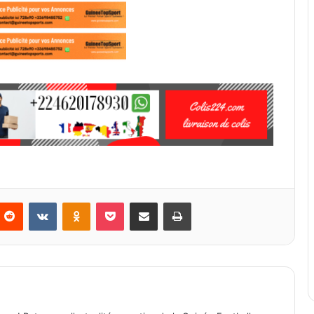
Reddit
VKontakte
Odnoklassniki
Pocket
Partager par email
Imprimer