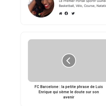
Le Premier Portail Sportif Guiné
Basketball, Vélo, Course, Natati
T
w
W
F
i
e
a
t
b
c
t
s
e
e
i
b
r
t
o
e
o
k
FC Barcelone : la petite phrase de Luis
Enrique qui sème le doute sur son
avenir