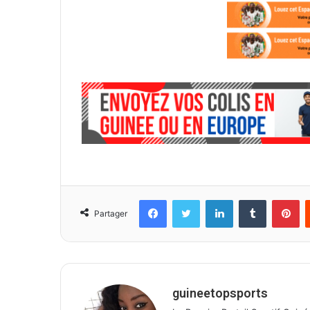
Facebook
Twitter
Linkedin
Tumblr
Pinterest
Partager
guineetopsports