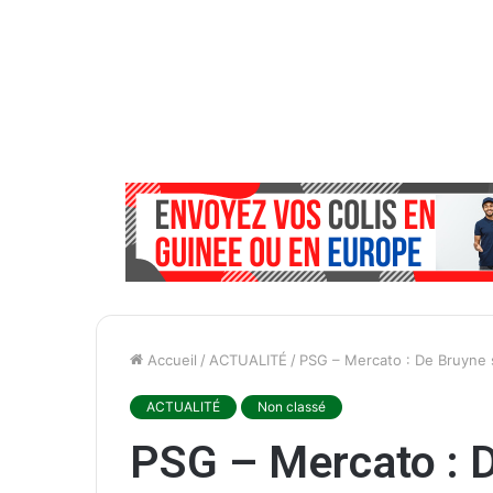
Accueil
/
ACTUALITÉ
/
PSG – Mercato : De Bruyne s
ACTUALITÉ
Non classé
PSG – Mercato : D