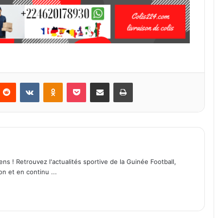
Reddit
VKontakte
Odnoklassniki
Pocket
Partager par email
Imprimer
ens ! Retrouvez l'actualités sportive de la Guinée Football,
on et en continu ...