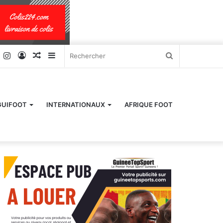
k
er
YouTube
Instagram
Connexion
Article
Sidebar
Rechercher
Aléatoire
(barre
latérale)
GUIFOOT
INTERNATIONAUX
AFRIQUE FOOT