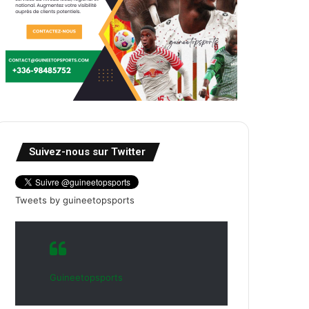
Suivez-nous sur Twitter
Tweets by guineetopsports
Guineetopsports