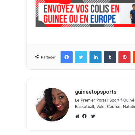
Facebook
Twitter
Linkedin
Tumblr
Pinterest
Partager
guineetopsports
Le Premier Portail Sportif Guiné
Basketball, Vélo, Course, Natati
T
w
W
F
i
e
a