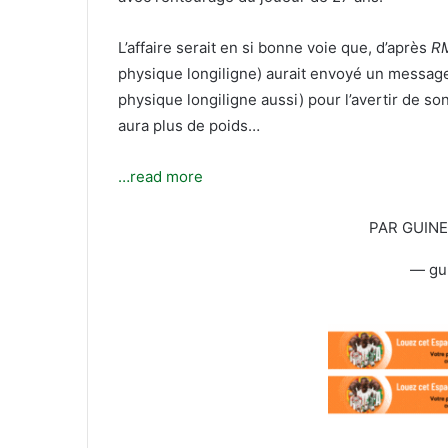
T
c
w
o
L’affaire serait en si bonne voie que, d’après
R
i
u
physique longiligne) aurait envoyé un message
t
r
t
r
physique longiligne aussi) pour l’avertir de son
e
i
aura plus de poids…
r
e
l
…read more
PAR GUIN
— gu