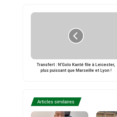
t
b
c
t
s
e
e
i
b
r
t
o
e
o
k
Transfert : N'Golo Kanté file à Leicester,
plus puissant que Marseille et Lyon !
Articles similaires