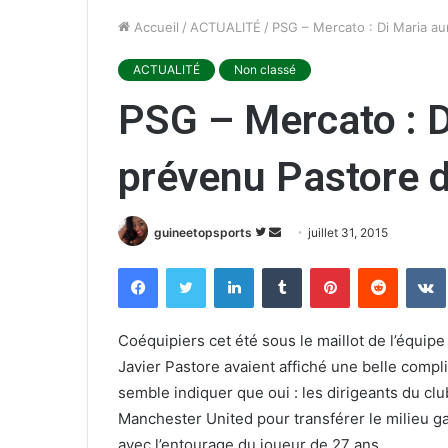
Accueil
/
ACTUALITÉ
/
PSG – Mercato : Di Maria au
ACTUALITÉ
Non classé
PSG – Mercato : D
prévenu Pastore d
guineetopsports
S
E
juillet 31, 2015
u
n
Facebook
Twitter
Linkedin
Tumblr
Pinterest
Reddit
VK
i
v
v
o
r
y
Coéquipiers cet été sous le maillot de l’équipe
e
e
Javier Pastore avaient affiché une belle compli
s
r
semble indiquer que oui : les dirigeants du clu
u
u
Manchester United pour transférer le milieu ga
r
n
avec l’entourage du joueur de 27 ans.