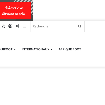
k
er
YouTube
Instagram
Connexion
Article
Sidebar
Rechercher
Aléatoire
(barre
latérale)
GUIFOOT
INTERNATIONAUX
AFRIQUE FOOT