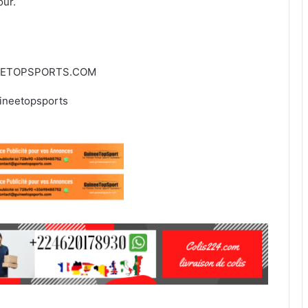
our.
EETOPSPORTS.COM
ineetopsports