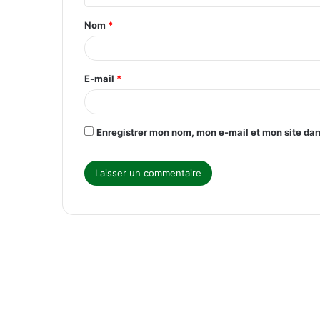
t
Nom
*
a
i
r
E-mail
*
e
*
Enregistrer mon nom, mon e-mail et mon site da