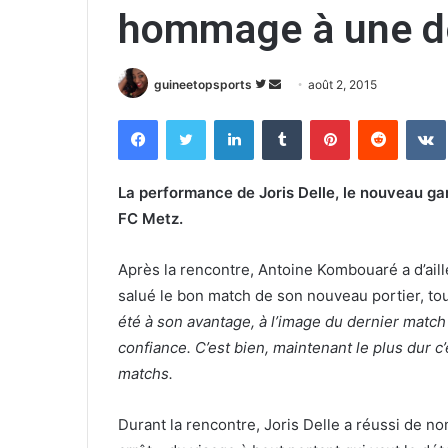
hommage à une de
guineetopsports
S
E
août 2, 2015
u
n
Facebook
Twitter
Linkedin
Tumblr
Pinterest
Reddit
VK
i
v
v
o
r
y
La performance de Joris Delle, le nouveau ga
e
e
FC Metz.
s
r
u
u
Après la rencontre, Antoine Kombouaré a d’ail
r
n
salué le bon match de son nouveau portier, tou
T
c
été à son avantage, à l’image du dernier match 
w
o
confiance. C’est bien, maintenant le plus dur c
i
u
matchs.
t
r
t
r
e
i
Durant la rencontre, Joris Delle a réussi de
r
e