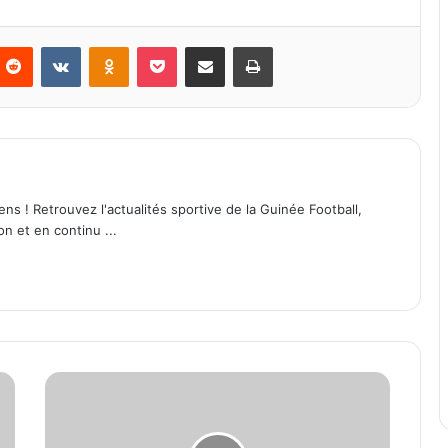
Reddit
VKontakte
Odnoklassniki
Pocket
Partager par email
Imprimer
ens ! Retrouvez l'actualités sportive de la Guinée Football,
on et en continu ...