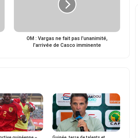
OM : Vargas ne fait pas l'unanimité,
l'arrivée de Casco imminente
portive guinéenne –
Guinée, terre de talents et