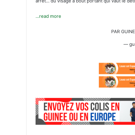
arrêt… du visage à bout portant qui vaut le dét
l
…read more
PAR GUIN
— gu