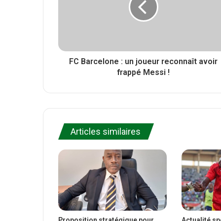
k
FC Barcelone : un joueur reconnaît avoir
frappé Messi !
Articles similaires
Proposition stratégique pour
Actualité s