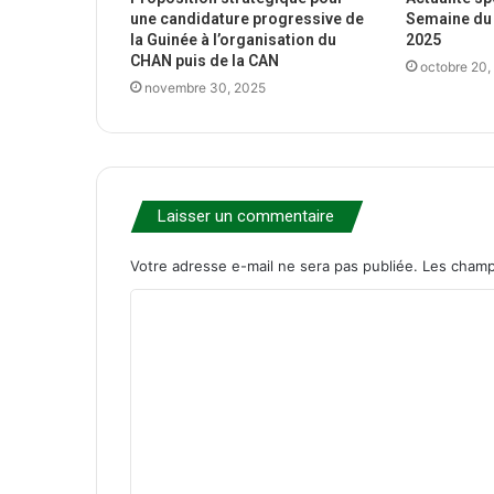
une candidature progressive de
Semaine du 
la Guinée à l’organisation du
2025
CHAN puis de la CAN
octobre 20,
novembre 30, 2025
Laisser un commentaire
Votre adresse e-mail ne sera pas publiée.
Les champ
C
o
m
m
e
n