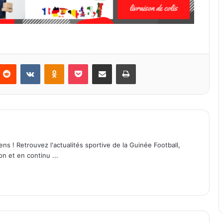
Reddit
VKontakte
Odnoklassniki
Pocket
Partager par email
Imprimer
ens ! Retrouvez l'actualités sportive de la Guinée Football,
on et en continu ...