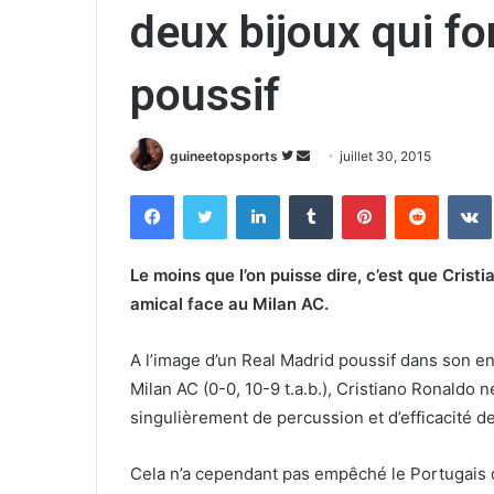
deux bijoux qui fo
poussif
guineetopsports
S
E
juillet 30, 2015
u
n
Facebook
Twitter
Linkedin
Tumblr
Pinterest
Reddit
VK
i
v
v
o
r
y
Le moins que l’on puisse dire, c’est que Cris
e
e
amical face au Milan AC.
s
r
u
u
A l’image d’un Real Madrid poussif dans son en
r
n
Milan AC (0-0, 10-9 t.a.b.), Cristiano Ronaldo
T
c
singulièrement de percussion et d’efficacité de
w
o
i
u
Cela n’a cependant pas empêché le Portugais 
t
r