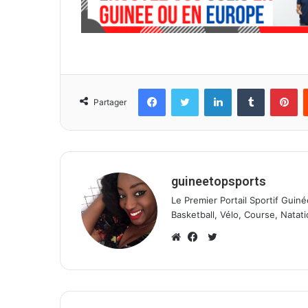
Facebook
Twitter
Linkedin
Tumblr
Pinterest
Partager
guineetopsports
Le Premier Portail Sportif Guiné
Basketball, Vélo, Course, Natati
T
w
W
F
i
e
a
t
b
c
t
s
e