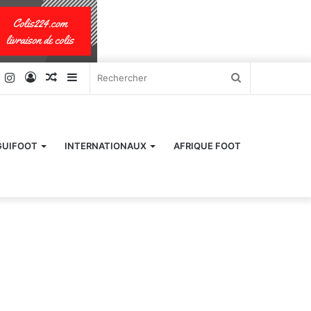
k
er
YouTube
Instagram
Connexion
Article
Sidebar
Rechercher
Aléatoire
(barre
latérale)
GUIFOOT
INTERNATIONAUX
AFRIQUE FOOT