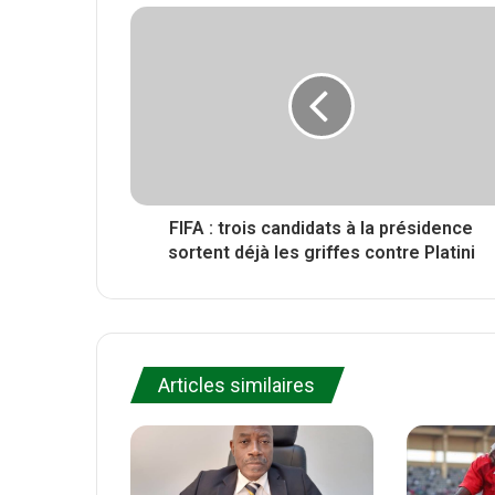
e
i
b
r
t
o
e
o
k
FIFA : trois candidats à la présidence
sortent déjà les griffes contre Platini
Articles similaires