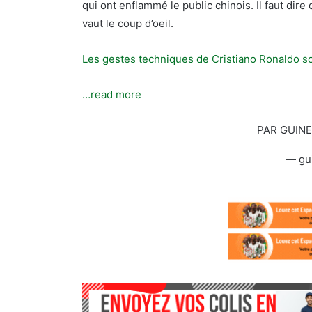
t
r
qui ont enflammé le public chinois. Il faut dir
e
i
vaut le coup d’oeil.
r
e
l
Les gestes techniques de Cristiano Ronaldo son
…read more
PAR GUIN
— gu