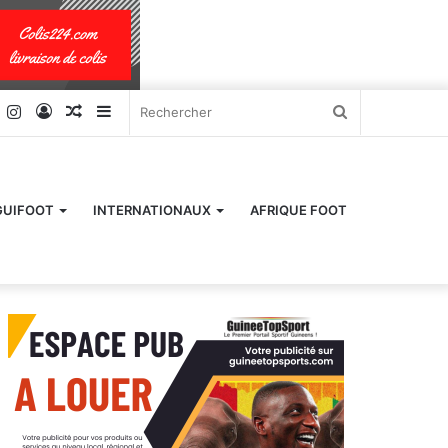
k
er
YouTube
Instagram
Connexion
Article
Sidebar
Rechercher
Aléatoire
(barre
latérale)
GUIFOOT
INTERNATIONAUX
AFRIQUE FOOT