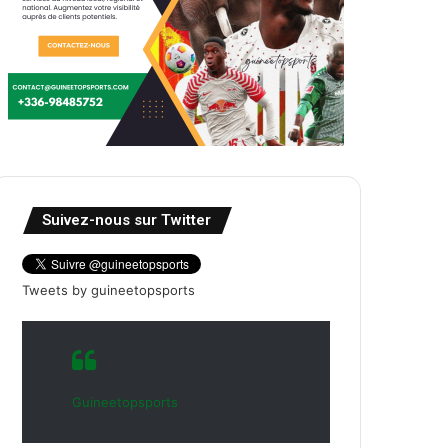
Suivez-nous sur Twitter
Tweets by guineetopsports
Guineetopsports