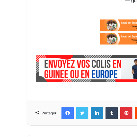
— gu
Facebook
Twitter
Linkedin
Tumblr
Pinterest
Partager