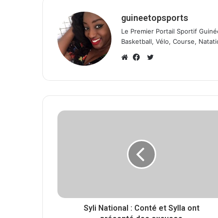
guineetopsports
Le Premier Portail Sportif Guiné
Basketball, Vélo, Course, Natati
T
w
W
F
i
e
a
t
b
c
t
s
e
e
i
b
r
t
o
e
o
k
Syli National : Conté et Sylla ont