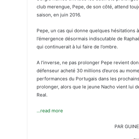
T
c
club merengue, Pepe, de son côté, attend toujou
w
o
saison, en juin 2016.
i
u
t
r
t
r
Pepe, un cas qui donne quelques hésitations à 
e
i
l’émergence désormais indiscutable de Raphaë
r
e
qui continuerait à lui faire de l’ombre.
l
A l’inverse, ne pas prolonger Pepe revient donc 
défenseur acheté 30 millions d’euros au mome
performances du Portugais dans les prochains mo
prolonger, alors que le jeune Nacho vient lui de
Real.
…read more
PAR GUIN