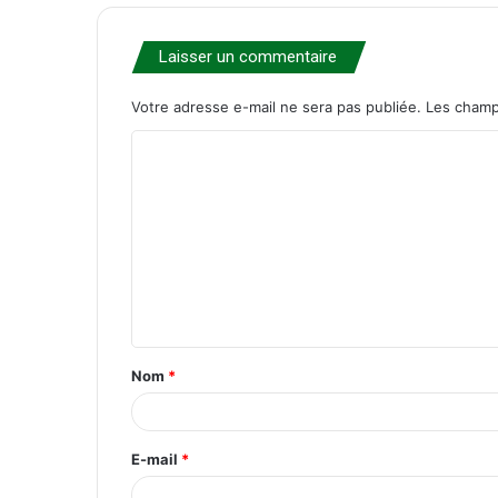
Laisser un commentaire
Votre adresse e-mail ne sera pas publiée.
Les champ
C
o
m
m
e
n
t
Nom
*
a
i
r
E-mail
*
e