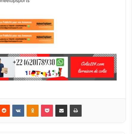
ineetopsports
Reddit
VKontakte
Odnoklassniki
Pocket
Partager par email
Imprimer