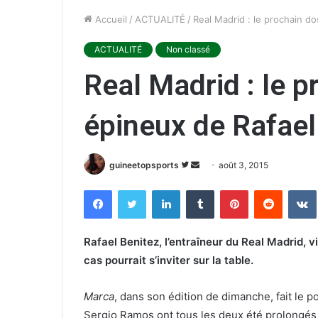
Accueil
/
ACTUALITÉ
/
Real Madrid : le prochain d
ACTUALITÉ
Non classé
Real Madrid : le p
épineux de Rafael
guineetopsports
S
E
août 3, 2015
u
n
Facebook
Twitter
Linkedin
Tumblr
Pinterest
Reddit
VK
i
v
v
o
r
y
Rafael Benitez, l’entraîneur du Real Madrid, v
e
e
cas pourrait s’inviter sur la table.
s
r
u
u
Marca
, dans son édition de dimanche, fait le p
r
n
Sergio Ramos ont tous les deux été prolongés 