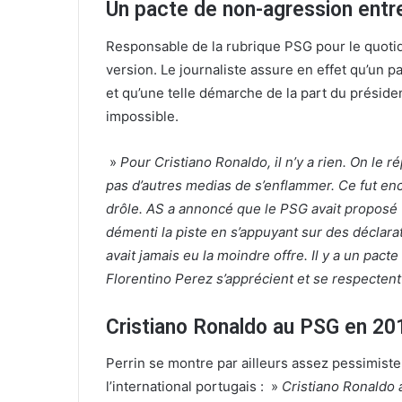
Un pacte de non-agression entre
t
r
e
i
Responsable de la rubrique PSG pour le quoti
r
e
version. Le journaliste assure en effet qu’un 
l
et qu’une telle démarche de la part du préside
impossible.
»
Pour Cristiano Ronaldo, il n’y a rien. On le
pas d’autres medias de s’enflammer. Ce fut en
drôle. AS a annoncé que le PSG avait proposé 
démenti la piste en s’appuyant sur des déclarati
avait jamais eu la moindre offre. Il y a un pact
Florentino Perez s’apprécient et se respectent
Cristiano Ronaldo au PSG en 201
Perrin se montre par ailleurs assez pessimist
l’international portugais : »
Cristiano Ronaldo 