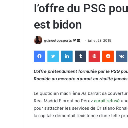
l’offre du PSG po
est bidon
guineetopsports
S
E
juillet 28, 2015
u
n
Facebook
Twitter
Linkedin
Tumblr
Pinterest
Reddit
VK
i
v
v
o
r
y
L’offre prétendument formulée par le PSG pour
e
e
Ronaldo au mercato n’aurait en réalité jamais 
s
r
u
u
Le quotidien madrilène
As
barrait sa couvertur
r
n
Real Madrid Florentino Pérez
aurait refusé
une 
T
c
pour s’attacher les services de Cristiano Rona
w
o
la capitale démentait l’existence d’une telle pr
i
u
t
r