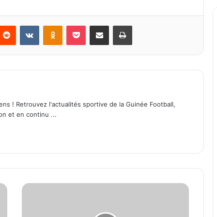
Reddit
VKontakte
Odnoklassniki
Pocket
Partager par email
Imprimer
ens ! Retrouvez l'actualités sportive de la Guinée Football,
on et en continu ...