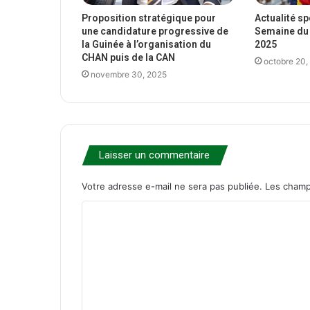
Proposition stratégique pour
Actualité s
une candidature progressive de
Semaine du 
la Guinée à l’organisation du
2025
CHAN puis de la CAN
octobre 20,
novembre 30, 2025
Laisser un commentaire
Votre adresse e-mail ne sera pas publiée.
Les champ
C
o
m
m
e