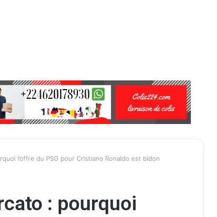
rquoi l’offre du PSG pour Cristiano Ronaldo est bidon
cato : pourquoi