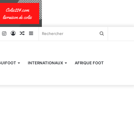
k
er
YouTube
Instagram
Connexion
Article
Sidebar
Rechercher
Aléatoire
(barre
latérale)
GUIFOOT
INTERNATIONAUX
AFRIQUE FOOT