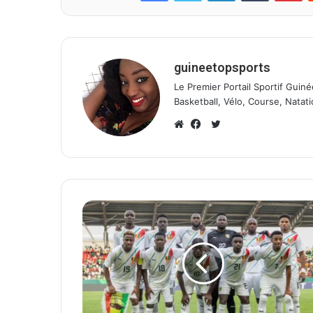
guineetopsports
Le Premier Portail Sportif Guiné
Basketball, Vélo, Course, Natati
T
w
W
F
i
e
a
t
b
c
t
s
e
e
i
b
r
t
o
e
o
k