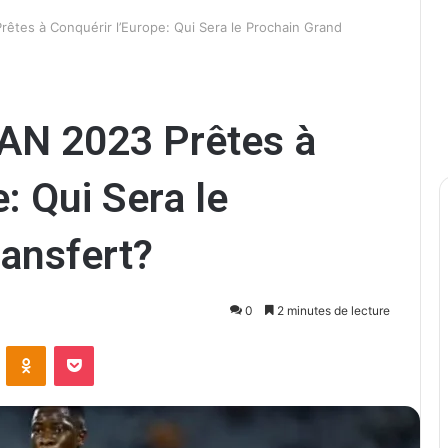
Prêtes à Conquérir l’Europe: Qui Sera le Prochain Grand
 CAN 2023 Prêtes à
: Qui Sera le
ansfert?
0
2 minutes de lecture
ontakte
Odnoklassniki
Pocket