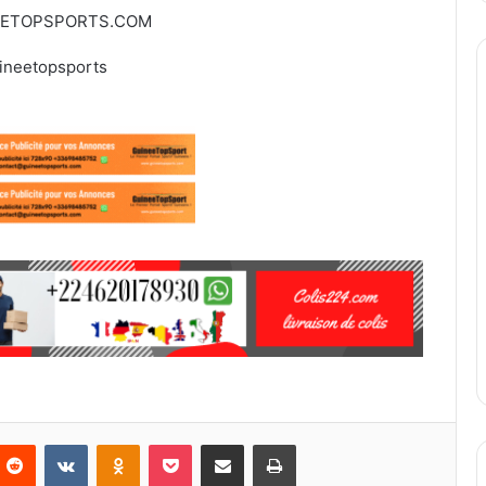
EETOPSPORTS.COM
ineetopsports
Reddit
VKontakte
Odnoklassniki
Pocket
Partager par email
Imprimer