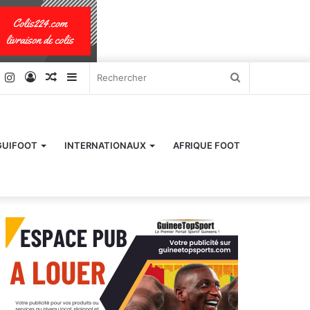
k
er
YouTube
Instagram
Connexion
Article
Sidebar
Rechercher
Aléatoire
(barre
latérale)
GUIFOOT
INTERNATIONAUX
AFRIQUE FOOT