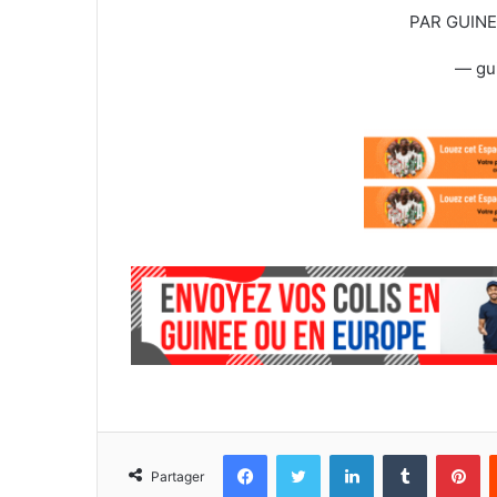
PAR GUIN
— gu
Facebook
Twitter
Linkedin
Tumblr
Pinterest
Partager