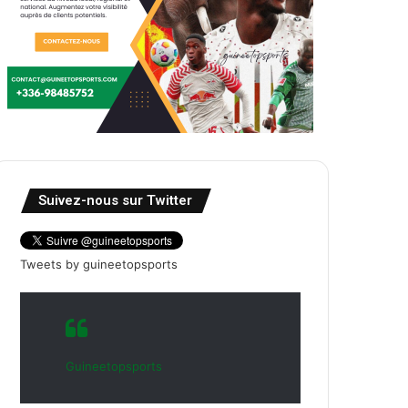
Suivez-nous sur Twitter
Tweets by guineetopsports
Guineetopsports