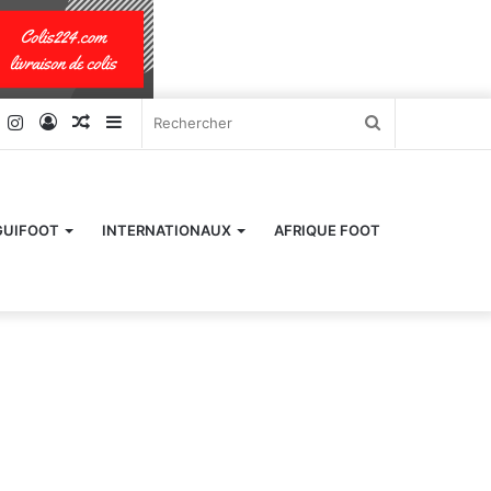
k
er
YouTube
Instagram
Connexion
Article
Sidebar
Rechercher
Aléatoire
(barre
latérale)
GUIFOOT
INTERNATIONAUX
AFRIQUE FOOT