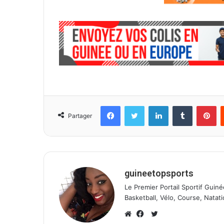
l
Facebook
Twitter
Linkedin
Tumblr
Pinterest
Partager
guineetopsports
Le Premier Portail Sportif Guiné
Basketball, Vélo, Course, Natati
T