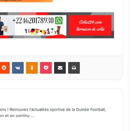
Reddit
VKontakte
Odnoklassniki
Pocket
Partager par email
Imprimer
ens ! Retrouvez l'actualités sportive de la Guinée Football,
on et en continu ...