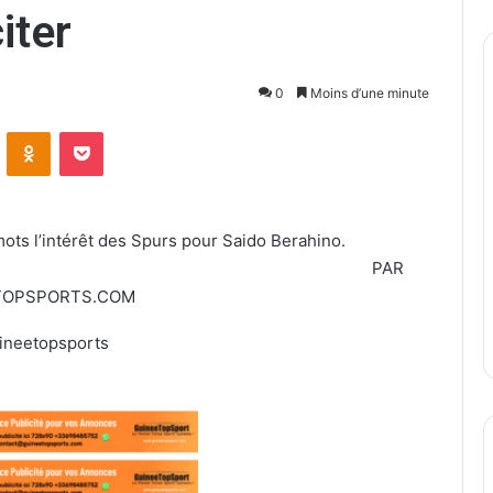
iter
0
Moins d’une minute
ontakte
Odnoklassniki
Pocket
ots l’intérêt des Spurs pour Saido Berahino.
PAR
TOPSPORTS.COM
ineetopsports