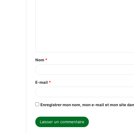
o
m
m
e
n
t
Nom
*
a
i
r
E-mail
*
e
*
Enregistrer mon nom, mon e-mail et mon site da