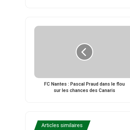
w
W
F
i
e
a
t
b
c
t
s
e
e
i
b
r
t
o
e
o
k
FC Nantes : Pascal Praud dans le flou
sur les chances des Canaris
Articles similaires