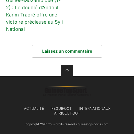
Guinée-Mozambique (1-
2) : Le doublé d’Abdoul
Karim Traoré offre une
victoire précieuse au Syli
National
Laissez un commentaire
↑
ACTUALITÉ
FEGUIFOOT
INTERNATIONAUX
AFRIQUE FOOT
copyright 2025 Tous droits réservés guineetopsports.com