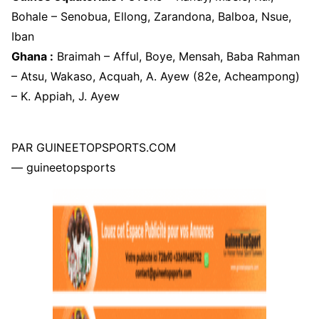
Bohale – Senobua, Ellong, Zarandona, Balboa, Nsue,
Iban
Ghana :
Braimah – Afful, Boye, Mensah, Baba Rahman
– Atsu, Wakaso, Acquah, A. Ayew (82e, Acheampong)
– K. Appiah, J. Ayew
PAR GUINEETOPSPORTS.COM
— guineetopsports