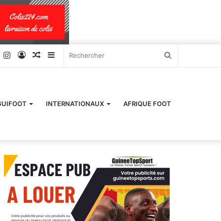
k
er
YouTube
Instagram
Connexion
Article
Sidebar
Rechercher
Aléatoire
(barre
latérale)
GUIFOOT
INTERNATIONAUX
AFRIQUE FOOT