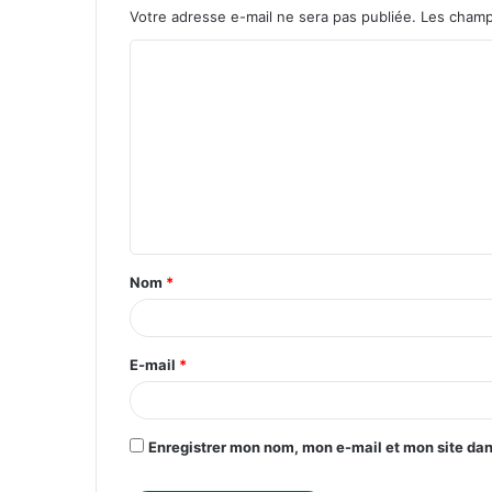
Votre adresse e-mail ne sera pas publiée.
Les champ
C
o
m
m
e
n
t
Nom
*
a
i
r
E-mail
*
e
*
Enregistrer mon nom, mon e-mail et mon site da