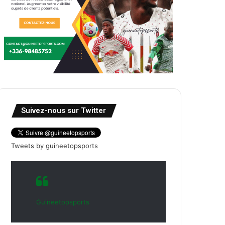
Suivez-nous sur Twitter
Tweets by guineetopsports
Guineetopsports