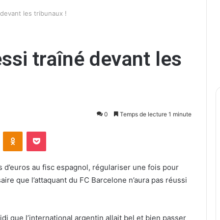
devant les tribunaux !
ssi traîné devant les
0
Temps de lecture 1 minute
ontakte
Odnoklassniki
Pocket
s d’euros au fisc espagnol, régulariser une fois pour
rsaire que l’attaquant du FC Barcelone n’aura pas réussi
di que l’international argentin allait bel et bien passer