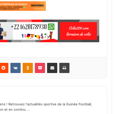
Reddit
VKontakte
Odnoklassniki
Pocket
Partager par email
Imprimer
ens ! Retrouvez l'actualités sportive de la Guinée Football,
on et en continu ...