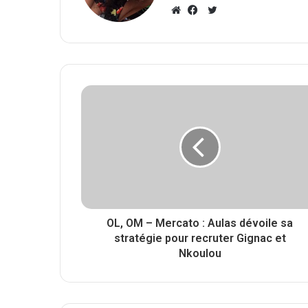
T
w
W
F
i
e
a
t
b
c
t
s
e
e
i
b
r
t
o
e
o
k
OL, OM – Mercato : Aulas dévoile sa
stratégie pour recruter Gignac et
Nkoulou