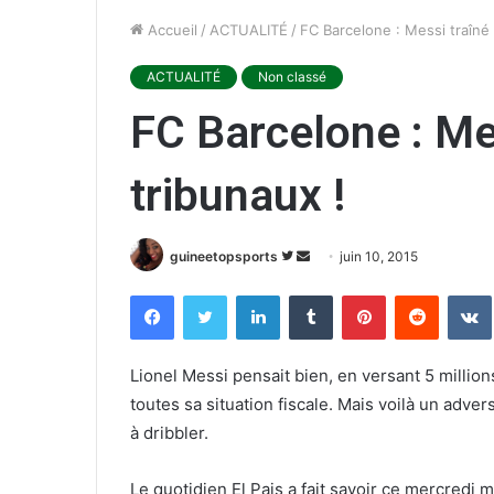
Accueil
/
ACTUALITÉ
/
FC Barcelone : Messi traîné 
ACTUALITÉ
Non classé
FC Barcelone : Me
tribunaux !
guineetopsports
S
E
juin 10, 2015
u
n
Facebook
Twitter
Linkedin
Tumblr
Pinterest
Reddit
VK
i
v
v
o
r
y
Lionel Messi pensait bien, en versant 5 million
e
e
toutes sa situation fiscale. Mais voilà un adve
s
r
à dribbler.
u
u
r
n
Le quotidien El Pais a fait savoir ce mercredi mi