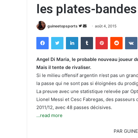
les plates-bandes
guineetopsports
S
E
août 4, 2015
u
n
Facebook
Twitter
Linkedin
Tumblr
Pinterest
Reddit
VK
i
v
v
o
r
y
Angel Di Maria, le probable nouveau joueur d
e
e
Mais il tente de rivaliser.
s
r
Si le milieu offensif argentin n’est pas un gran
u
u
la passe qui ne sont pas si éloignées du prodi
r
n
La preuve avec une statistique relevée par Op
T
c
Lionel Messi et Cesc Fabregas, des passeurs 
w
o
2011/12, avec 48 passes décisives.
i
u
t
r
…read more
t
r
e
i
PAR GUIN
r
e