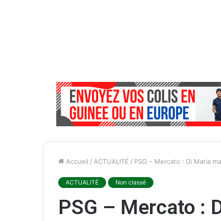
Accueil
/
ACTUALITÉ
/
PSG – Mercato : Di Maria m
ACTUALITÉ
Non classé
PSG – Mercato : D