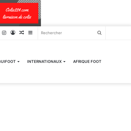
k
er
YouTube
Instagram
Connexion
Article
Sidebar
Rechercher
Aléatoire
(barre
latérale)
GUIFOOT
INTERNATIONAUX
AFRIQUE FOOT