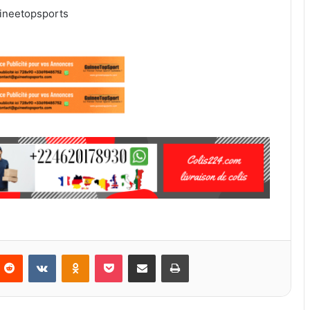
ineetopsports
Reddit
VKontakte
Odnoklassniki
Pocket
Partager par email
Imprimer