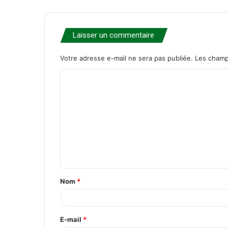
Laisser un commentaire
Votre adresse e-mail ne sera pas publiée.
Les champ
C
o
m
m
e
n
t
Nom
*
a
i
r
E-mail
*