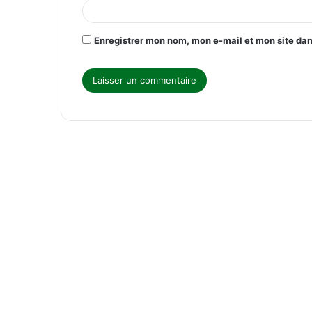
e
*
Enregistrer mon nom, mon e-mail et mon site da